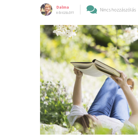
Dalma
Nincs hozzászólás
8 ÉV EZELŐTT