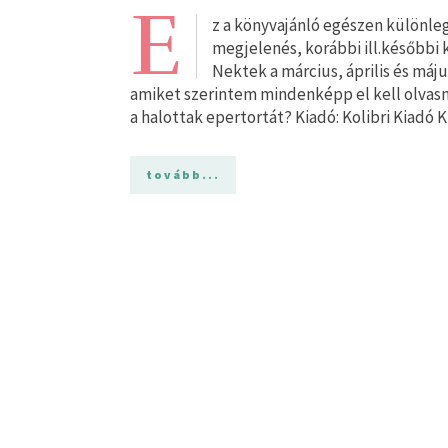
E
z a könyvajánló egészen különleg
megjelenés, korábbi ill.későbbi ki
Nektek a március, április és m
amiket szerintem mindenképp el kell olvas
​a halottak epertortát? Kiadó: Kolibri Kiadó 
tovább...