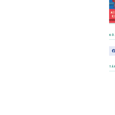
KÖ
TÁ