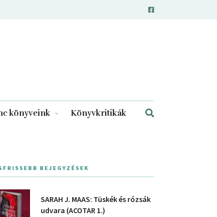
c könyveink
Könyvkritikák
GFRISSEBB BEJEGYZÉSEK
SARAH J. MAAS: Tüskék és rózsák
udvara (ACOTAR 1.)