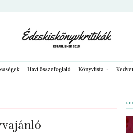
edeskiskonyvkritikak.hu
kességek
Havi összefoglaló
Könyvlista
Kedven
LE
yvajánló