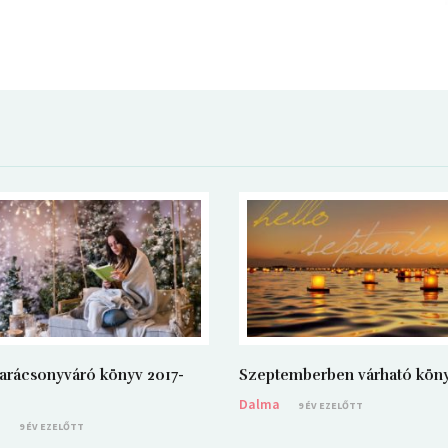
arácsonyváró könyv 2017-
Szeptemberben várható kön
Dalma
9 ÉV EZELŐTT
a
9 ÉV EZELŐTT