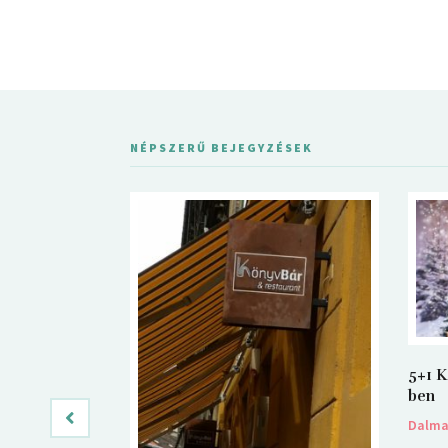
NÉPSZERŰ BEJEGYZÉSEK
5+1 K
ben
Dalm