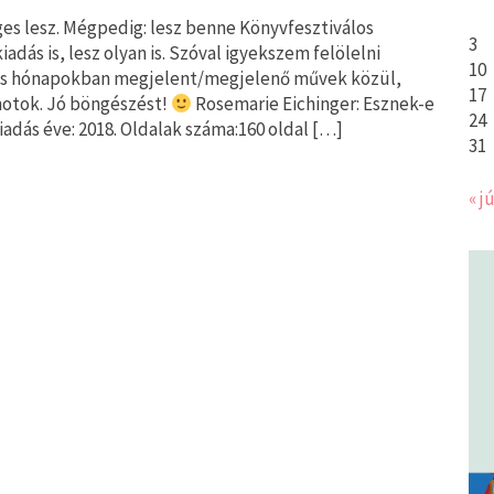
es lesz. Mégpedig: lesz benne Könyvfesztiválos
3
adás is, lesz olyan is. Szóval igyekszem felölelni
10
ájus hónapokban megjelent/megjelenő művek közül,
17
notok. Jó böngészést!
Rosemarie Eichinger: Esznek-e
24
Kiadás éve: 2018. Oldalak száma:160 oldal […]
31
« jú