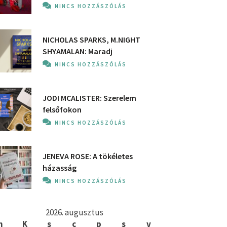
NINCS HOZZÁSZÓLÁS
NICHOLAS SPARKS, M.NIGHT
SHYAMALAN: Maradj
NINCS HOZZÁSZÓLÁS
JODI MCALISTER: Szerelem
felsőfokon
NINCS HOZZÁSZÓLÁS
JENEVA ROSE: A ​tökéletes
házasság
NINCS HOZZÁSZÓLÁS
2026. augusztus
h
K
s
c
p
s
v