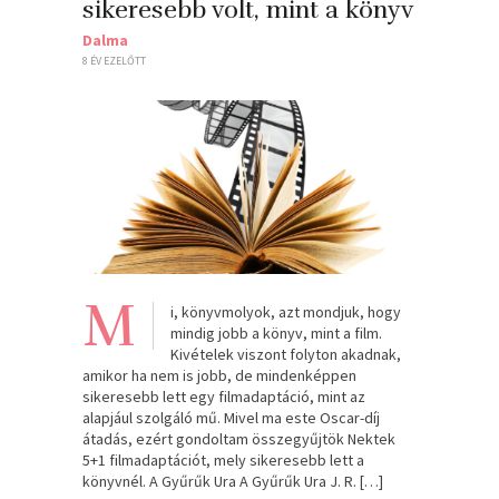
sikeresebb volt, mint a könyv
Dalma
8 ÉV EZELŐTT
M
i, könyvmolyok, azt mondjuk, hogy
mindig jobb a könyv, mint a film.
Kivételek viszont folyton akadnak,
amikor ha nem is jobb, de mindenképpen
sikeresebb lett egy filmadaptáció, mint az
alapjául szolgáló mű. Mivel ma este Oscar-díj
átadás, ezért gondoltam összegyűjtök Nektek
5+1 filmadaptációt, mely sikeresebb lett a
könyvnél. A Gyűrűk Ura A Gyűrűk Ura J. R. […]