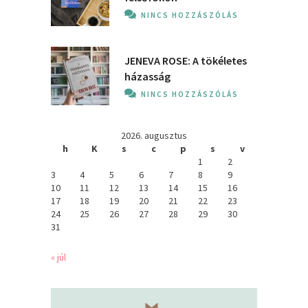
NINCS HOZZÁSZÓLÁS
JENEVA ROSE: A ​tökéletes
házasság
NINCS HOZZÁSZÓLÁS
2026. augusztus
h
K
s
c
p
s
v
1
2
3
4
5
6
7
8
9
10
11
12
13
14
15
16
17
18
19
20
21
22
23
24
25
26
27
28
29
30
31
« júl