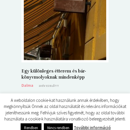
5+1 Kará
Dalma
9
Egy különleges étterem és bár-
könyvmolyoknak mindenképp
Dalma
10 ÉV EZELŐTT
A weboldalon cookie-kat használunk annak érdekében, hogy
megkönnyítsük Önnek az oldal használatát és releváns információkat
jeleníthessünk meg. Felhívjuk szíves figyelmét, hogy az oldal további
használata a cookie-k használatára vonatkozó beleegyezését jelenti.
© ÉDES KIS KÖNYVKRITIKÁK 2024
További információ
Rendben
Nincs rendben