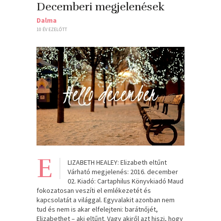
Decemberi megjelenések
Dalma
10 ÉV EZELŐTT
E
LIZABETH HEALEY: Elizabeth eltűnt
Várható megjelenés: 2016. december
02. Kiadó: Cartaphilus Könyvkiadó Maud
fokozatosan veszíti el emlékezetét és
kapcsolatát a világgal. Egyvalakit azonban nem
tud és nem is akar elfelejteni: barátnőjét,
Elizabethet – aki eltűnt. Vagy akiről azt hiszi, hogy