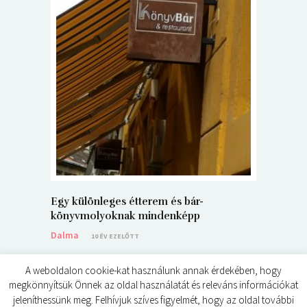
5+1 Kará
Dalma
9
Egy különleges étterem és bár-
könyvmolyoknak mindenképp
Dalma
10 ÉV EZELŐTT
A weboldalon cookie-kat használunk annak érdekében, hogy
megkönnyítsük Önnek az oldal használatát és releváns információkat
jeleníthessünk meg. Felhívjuk szíves figyelmét, hogy az oldal további