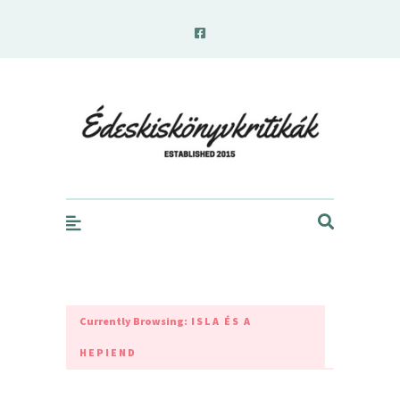
edeskiskonyvkritikak.hu
Currently Browsing:
ISLA ÉS A
HEPIEND