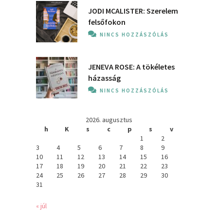
JODI MCALISTER: Szerelem
felsőfokon
NINCS HOZZÁSZÓLÁS
JENEVA ROSE: A ​tökéletes
házasság
NINCS HOZZÁSZÓLÁS
2026. augusztus
h
K
s
c
p
s
v
1
2
3
4
5
6
7
8
9
10
11
12
13
14
15
16
17
18
19
20
21
22
23
24
25
26
27
28
29
30
31
« júl