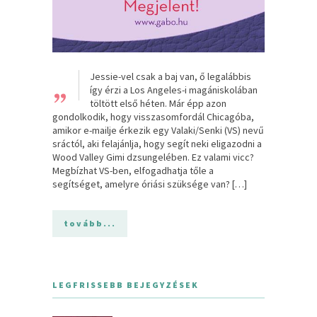
„
Jessie-vel ​csak a baj van, ő legalábbis
így érzi a Los Angeles-i magániskolában
töltött első héten. Már épp azon
gondolkodik, hogy visszasomfordál Chicagóba,
amikor e-mailje érkezik egy Valaki/Senki (VS) nevű
sráctól, aki felajánlja, hogy segít neki eligazodni a
Wood Valley Gimi dzsungelében. Ez valami vicc?
Megbízhat VS-ben, elfogadhatja tőle a
segítséget, amelyre óriási szüksége van? […]
tovább...
LEGFRISSEBB BEJEGYZÉSEK