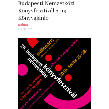
Budapesti Nemzetközi
Könyvfesztivál 2019. –
Könyvajánló
Dalma
7 ÉV EZELŐTT