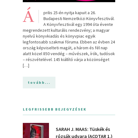
Á
prilis 25-én nyitja kapuit a 26.
Budapesti Nemzetközi Könyvfesztivál.
A Könyvfesztivál egy 1994 óta évente
megrendezett kulturális rendezvény; a magyar
nyelvű könyvkiadás és könyvpiac egyik
legfontosabb szakmai fóruma. Ebben az évben 24
ország képviselteti magát, a három és fél nap
alatt közel 850 vendég – művészek, írók, tudósok
– részvételével. 145 kiállító várja a közönséget
[…]
tovább...
LEGFRISSEBB BEJEGYZÉSEK
SARAH J. MAAS: Tüskék és
rózsák udvara (ACOTAR 1.)