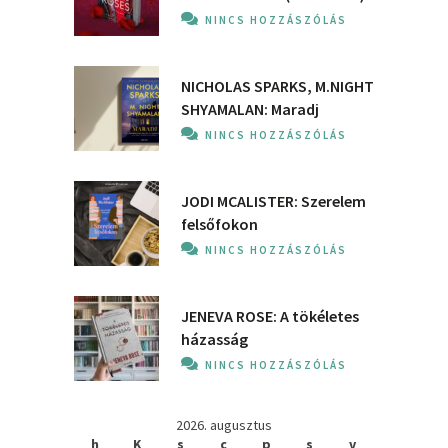
NINCS HOZZÁSZÓLÁS
NICHOLAS SPARKS, M.NIGHT
SHYAMALAN: Maradj
NINCS HOZZÁSZÓLÁS
JODI MCALISTER: Szerelem
felsőfokon
NINCS HOZZÁSZÓLÁS
JENEVA ROSE: A ​tökéletes
házasság
NINCS HOZZÁSZÓLÁS
2026. augusztus
h
K
s
c
p
s
v