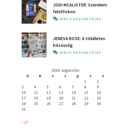
JODI MCALISTER: Szerelem
felsőfokon
NINCS HOZZÁSZÓLÁS
JENEVA ROSE: A ​tökéletes
házasság
NINCS HOZZÁSZÓLÁS
2026. augusztus
h
K
s
c
p
s
v
1
2
3
4
5
6
7
8
9
10
11
12
13
14
15
16
17
18
19
20
21
22
23
24
25
26
27
28
29
30
31
« júl