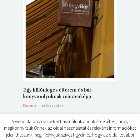
5+1 Kará
Dalma
9
Egy különleges étterem és bár-
könyvmolyoknak mindenképp
Dalma
10 ÉV EZELŐTT
A weboldalon cookie-kat használunk annak érdekében, hogy
megkönnyítsük Önnek az oldal használatát és releváns információkat
jeleníthessünk meg. Felhívjuk szíves figyelmét, hogy az oldal további