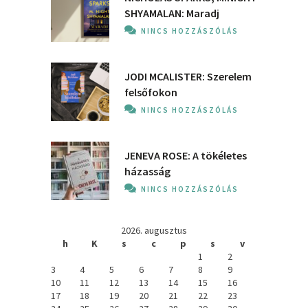
SHYAMALAN: Maradj
NINCS HOZZÁSZÓLÁS
JODI MCALISTER: Szerelem
felsőfokon
NINCS HOZZÁSZÓLÁS
JENEVA ROSE: A ​tökéletes
házasság
NINCS HOZZÁSZÓLÁS
2026. augusztus
h
K
s
c
p
s
v
1
2
3
4
5
6
7
8
9
10
11
12
13
14
15
16
17
18
19
20
21
22
23