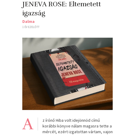
JENEVA ROSE: Eltemetett ​
igazság
Dalma
1 ÉV EZELŐTT
A
z írónő Hiba volt idejönnöd című
korábbi könyve nálam magasra tette a
mércét, ezért izgatottan vártam, vajon