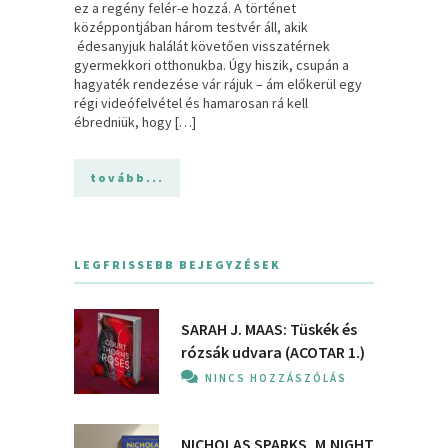
ez a regény felér-e hozzá. A történet
középpontjában három testvér áll, akik
édesanyjuk halálát követően visszatérnek
gyermekkori otthonukba. Úgy hiszik, csupán a
hagyaték rendezése vár rájuk – ám előkerül egy
régi videófelvétel és hamarosan rá kell
ébredniük, hogy […]
tovább...
LEGFRISSEBB BEJEGYZÉSEK
SARAH J. MAAS: Tüskék és
rózsák udvara (ACOTAR 1.)
NINCS HOZZÁSZÓLÁS
NICHOLAS SPARKS, M.NIGHT