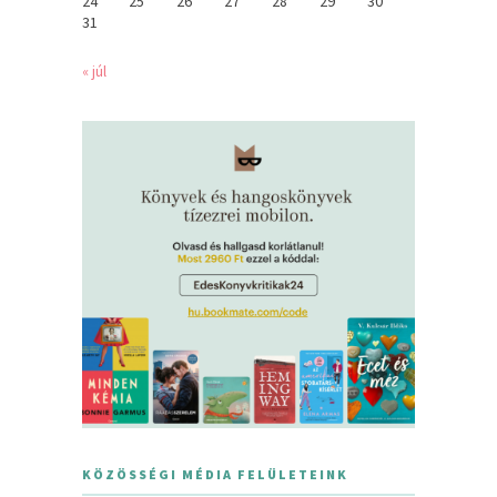
24
25
26
27
28
29
30
31
« júl
KÖZÖSSÉGI MÉDIA FELÜLETEINK