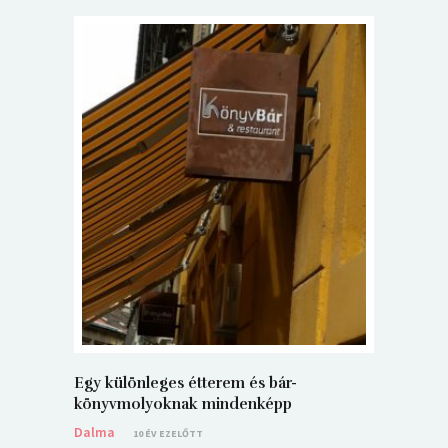
5+1 Kará
Dalma
9
Egy különleges étterem és bár-
könyvmolyoknak mindenképp
Dalma
10 ÉV EZELŐTT