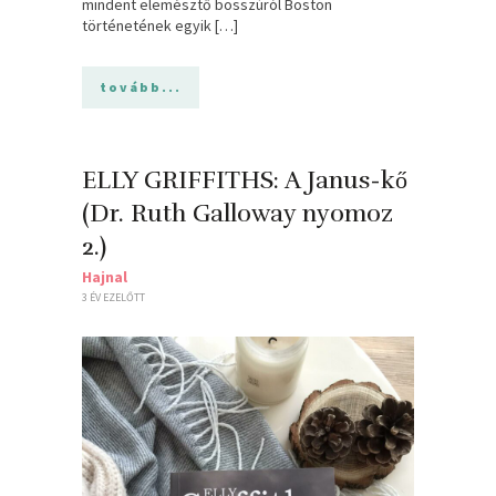
mindent elemésztő bosszúról Boston
történetének egyik […]
tovább...
ELLY GRIFFITHS: A Janus-kő
(Dr. Ruth Galloway nyomoz
2.)
Hajnal
3 ÉV EZELŐTT