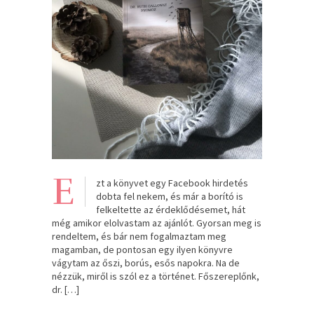
E
zt a könyvet egy Facebook hirdetés
dobta fel nekem, és már a borító is
felkeltette az érdeklődésemet, hát
még amikor elolvastam az ajánlót. Gyorsan meg is
rendeltem, és bár nem fogalmaztam meg
magamban, de pontosan egy ilyen könyvre
vágytam az őszi, borús, esős napokra. Na de
nézzük, miről is szól ez a történet. Főszereplőnk,
dr. […]