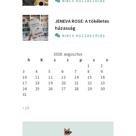
NINCS HOZZÁSZÓLÁS
JENEVA ROSE: A ​tökéletes
házasság
NINCS HOZZÁSZÓLÁS
2026. augusztus
h
K
s
c
p
s
v
1
2
3
4
5
6
7
8
9
10
11
12
13
14
15
16
17
18
19
20
21
22
23
24
25
26
27
28
29
30
31
« júl