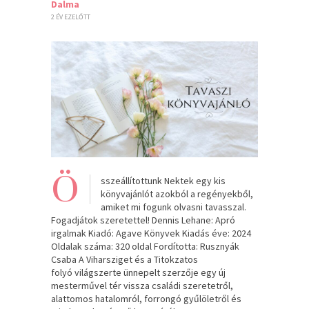
Dalma
2 ÉV EZELŐTT
Ö
sszeállítottunk Nektek egy kis
könyvajánlót azokból a regényekből,
amiket mi fogunk olvasni tavasszal.
Fogadjátok szeretettel! Dennis Lehane: Apró ​
irgalmak Kiadó: Agave Könyvek Kiadás éve: 2024
Oldalak száma: 320 oldal Fordította: Rusznyák
Csaba A Viharsziget ​és a Titokzatos
folyó világszerte ünnepelt szerzője egy új
mesterművel tér vissza családi szeretetről,
alattomos hatalomról, forrongó gyűlöletről és