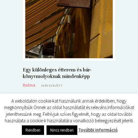
5+1 Kará
Dalma
9
Egy különleges étterem és bár-
könyvmolyoknak mindenképp
Dalma
10 ÉV EZELŐTT
A weboldalon cookie-kat használunk annak érdekében, hogy
megkönnyítsük Önnek az oldal használatát és releváns információkat
jeleníthessünk meg. Felhívjuk szíves figyelmét, hogy az oldal további
használata a cookie-k használatára vonatkozó beleegyezését jelenti.
© ÉDES KIS KÖNYVKRITIKÁK 2024
További információ
Rendben
Nincs rendben