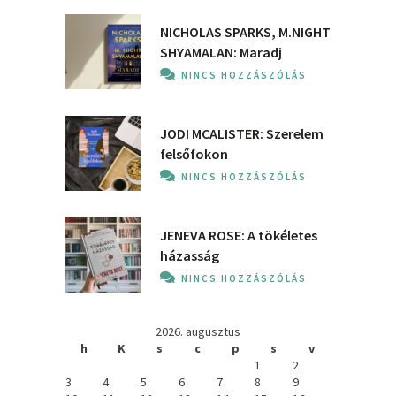
NICHOLAS SPARKS, M.NIGHT
SHYAMALAN: Maradj
NINCS HOZZÁSZÓLÁS
JODI MCALISTER: Szerelem
felsőfokon
NINCS HOZZÁSZÓLÁS
JENEVA ROSE: A ​tökéletes
házasság
NINCS HOZZÁSZÓLÁS
2026. augusztus
h
K
s
c
p
s
v
1
2
3
4
5
6
7
8
9