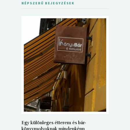
NÉPSZERŰ BEJEGYZÉSEK
5+1 Kará
Dalma
9
Egy különleges étterem és bár-
könyvmolyoknak mindenképp