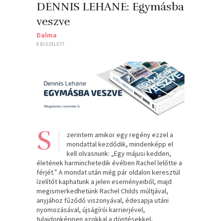
DENNIS LEHANE: Egymásba
veszve
Dalma
8 ÉV EZELŐTT
S
zerintem amikor egy regény ezzel a
mondattal kezdődik, mindenképp el
kell olvasnunk: „Egy májusi kedden,
életének harminchetedik évében Rachel lelőtte a
férjét.” A mondat után még pár oldalon keresztül
ízelítőt kaphatunk a jelen eseményeiből, majd
megismerkedhetünk Rachel Childs múltjával,
anyjához fűződő viszonyával, édesapja utáni
nyomozásával, újságírói karrierjével,
tulajdonképpen azokkal a döntésekkel,