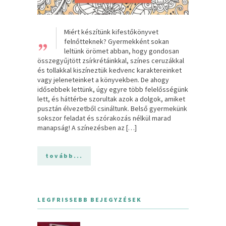
„
Miért készítünk kifestőkönyvet
felnőtteknek? Gyermekként sokan
leltünk örömet abban, hogy gondosan
összegyűjtött zsírkrétáinkkal, színes ceruzákkal
és tollakkal kiszíneztük kedvenc karaktereinket
vagy jeleneteinket a könyvekben. De ahogy
idősebbek lettünk, úgy egyre több felelősségünk
lett, és háttérbe szorultak azok a dolgok, amiket
pusztán élvezetből csináltunk. Belső gyermekünk
sokszor feladat és szórakozás nélkül marad
manapság! A színezésben az […]
tovább...
LEGFRISSEBB BEJEGYZÉSEK