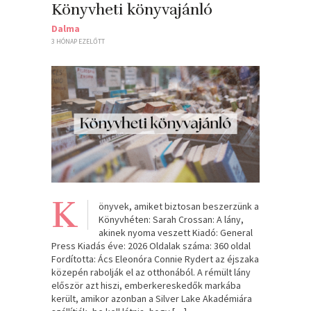
Könyvheti könyvajánló
Dalma
3 HÓNAP EZELŐTT
K
önyvek, amiket biztosan beszerzünk a
Könyvhéten: Sarah Crossan: A ​lány,
akinek nyoma veszett Kiadó: General
Press Kiadás éve: 2026 Oldalak száma: 360 oldal
Fordította: Ács Eleonóra Connie Rydert az éjszaka
közepén rabolják el az otthonából. A rémült lány
először azt hiszi, emberkereskedők markába
került, amikor azonban a Silver Lake Akadémiára