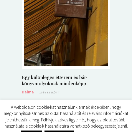
5+1 Kará
Dalma
9
Egy különleges étterem és bár-
könyvmolyoknak mindenképp
Dalma
10 ÉV EZELŐTT
A weboldalon cookie-kat használunk annak érdekében, hogy
megkönnyítsük Önnek az oldal használatát és releváns információkat
jeleníthessünk meg. Felhívjuk szíves figyelmét, hogy az oldal további
használata a cookie-k használatára vonatkozó beleegyezését jelenti.
© ÉDES KIS KÖNYVKRITIKÁK 2024