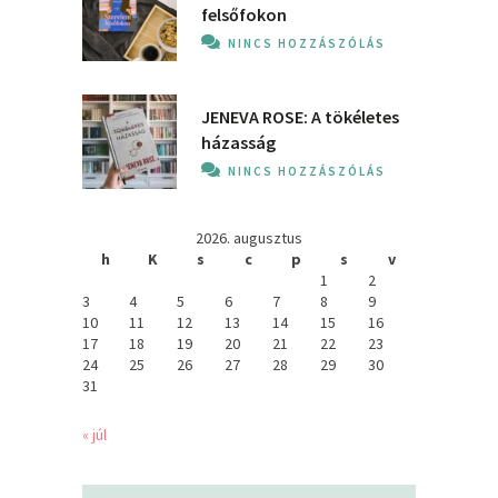
felsőfokon
NINCS HOZZÁSZÓLÁS
JENEVA ROSE: A ​tökéletes
házasság
NINCS HOZZÁSZÓLÁS
2026. augusztus
h
K
s
c
p
s
v
1
2
3
4
5
6
7
8
9
10
11
12
13
14
15
16
17
18
19
20
21
22
23
24
25
26
27
28
29
30
31
« júl