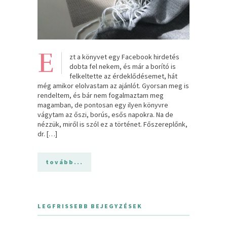
E
zt a könyvet egy Facebook hirdetés
dobta fel nekem, és már a borító is
felkeltette az érdeklődésemet, hát
még amikor elolvastam az ajánlót. Gyorsan meg is
rendeltem, és bár nem fogalmaztam meg
magamban, de pontosan egy ilyen könyvre
vágytam az őszi, borús, esős napokra. Na de
nézzük, miről is szól ez a történet. Főszereplőnk,
dr. […]
tovább...
LEGFRISSEBB BEJEGYZÉSEK