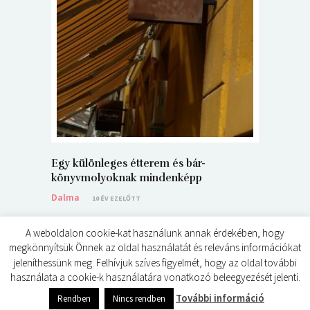
5+1 Kará
Dalma
9
Egy különleges étterem és bár-
könyvmolyoknak mindenképp
Dalma
10 ÉV EZELŐTT
A weboldalon cookie-kat használunk annak érdekében, hogy
megkönnyítsük Önnek az oldal használatát és releváns információkat
jeleníthessünk meg. Felhívjuk szíves figyelmét, hogy az oldal további
használata a cookie-k használatára vonatkozó beleegyezését jelenti.
© ÉDES KIS KÖNYVKRITIKÁK 2024
További információ
Rendben
Nincs rendben