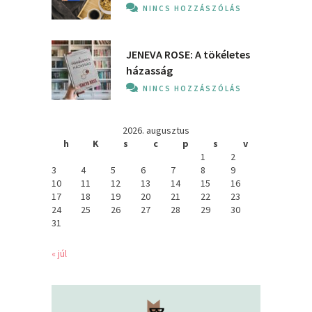
NINCS HOZZÁSZÓLÁS
JENEVA ROSE: A ​tökéletes
házasság
NINCS HOZZÁSZÓLÁS
2026. augusztus
h
K
s
c
p
s
v
1
2
3
4
5
6
7
8
9
10
11
12
13
14
15
16
17
18
19
20
21
22
23
24
25
26
27
28
29
30
31
« júl