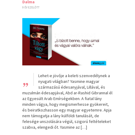
Dalma
9 ÉV EZELŐTT
„
Lehet-e jövője a keleti szenvedélynek a
nyugati világban? Yasmine magyar
származású édesanyjával, Lillával, és
muzulmán édesapjával, Abd ar-Rashid Gibrannal él
az Egyesült Arab Emírségekben. A fiatal lány
minden vágya, hogy megismerhesse gyökereit,
és beiratkozhasson egy magyar egyetemre. Apja
nem támogatja a lány külföldi tanulását, de
felesége unszolására végül, szigorú feltételeket
szabva, elengedi őt. Yasmine az […]