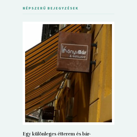
NÉPSZERŰ BEJEGYZÉSEK
5+1 Kará
Dalma
9
Egy különleges étterem és bár-