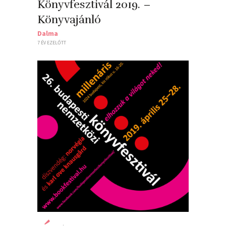
Könyvfesztivál 2019. –
Könyvajánló
Dalma
7 ÉV EZELŐTT