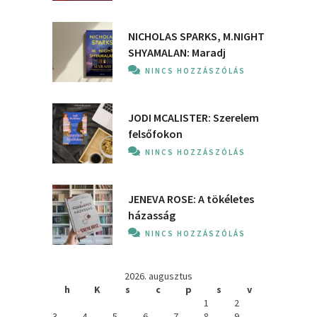
NICHOLAS SPARKS, M.NIGHT
SHYAMALAN: Maradj
NINCS HOZZÁSZÓLÁS
JODI MCALISTER: Szerelem
felsőfokon
NINCS HOZZÁSZÓLÁS
JENEVA ROSE: A ​tökéletes
házasság
NINCS HOZZÁSZÓLÁS
2026. augusztus
h
K
s
c
p
s
v
1
2
3
4
5
6
7
8
9