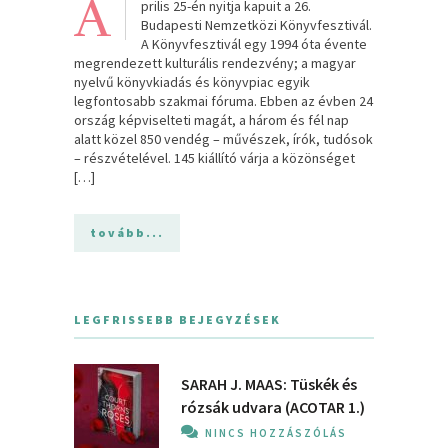
Á
prilis 25-én nyitja kapuit a 26.
Budapesti Nemzetközi Könyvfesztivál.
A Könyvfesztivál egy 1994 óta évente
megrendezett kulturális rendezvény; a magyar
nyelvű könyvkiadás és könyvpiac egyik
legfontosabb szakmai fóruma. Ebben az évben 24
ország képviselteti magát, a három és fél nap
alatt közel 850 vendég – művészek, írók, tudósok
– részvételével. 145 kiállító várja a közönséget
[…]
tovább...
LEGFRISSEBB BEJEGYZÉSEK
SARAH J. MAAS: Tüskék és
rózsák udvara (ACOTAR 1.)
NINCS HOZZÁSZÓLÁS