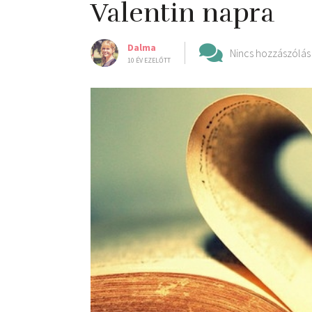
Valentin napra
Dalma
Nincs hozzászólás
10 ÉV EZELŐTT