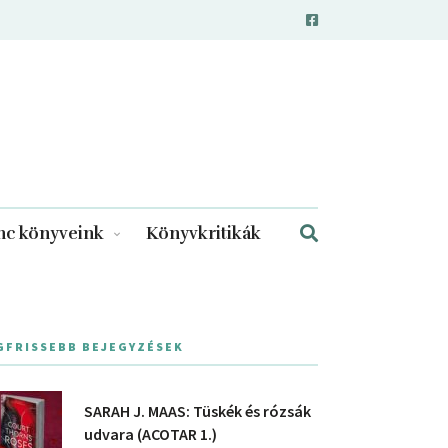
c könyveink
Könyvkritikák
GFRISSEBB BEJEGYZÉSEK
SARAH J. MAAS: Tüskék és rózsák
udvara (ACOTAR 1.)