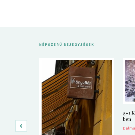
NÉPSZERŰ BEJEGYZÉSEK
5+1 K
ben
Dalm