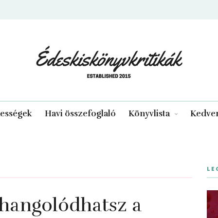
edeskiskonyvkritikak.hu
kességek
Havi összefoglaló
Könyvlista
Kedven
LE
áhangolódhatsz a