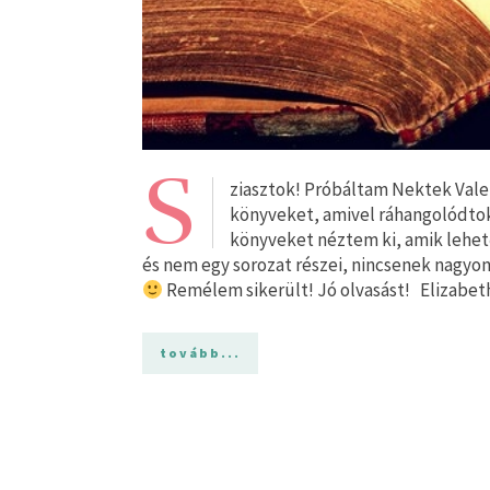
S
ziasztok! Próbáltam Nektek Valen
könyveket, amivel ráhangolódtok
könyveket néztem ki, amik lehet
és nem egy sorozat részei, nincsenek nagyon
Remélem sikerült! Jó olvasást! Elizabet
tovább...