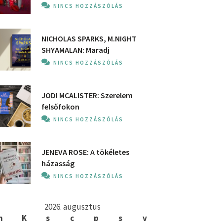
NINCS HOZZÁSZÓLÁS
NICHOLAS SPARKS, M.NIGHT
SHYAMALAN: Maradj
NINCS HOZZÁSZÓLÁS
JODI MCALISTER: Szerelem
felsőfokon
NINCS HOZZÁSZÓLÁS
JENEVA ROSE: A ​tökéletes
házasság
NINCS HOZZÁSZÓLÁS
2026. augusztus
h
K
s
c
p
s
v