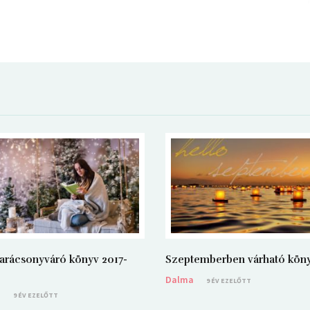
arácsonyváró könyv 2017-
Szeptemberben várható kön
Dalma
9 ÉV EZELŐTT
a
9 ÉV EZELŐTT