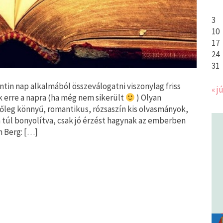
3
10
17
24
31
tin nap alkalmából összeválogatni viszonylag friss
« jú
 erre a napra (ha még nem sikerült
) Olyan
őleg könnyű, romantikus, rózsaszín kis olvasmányok,
 túl bonyolítva, csak jó érzést hagynak az emberben
h Berg: […]