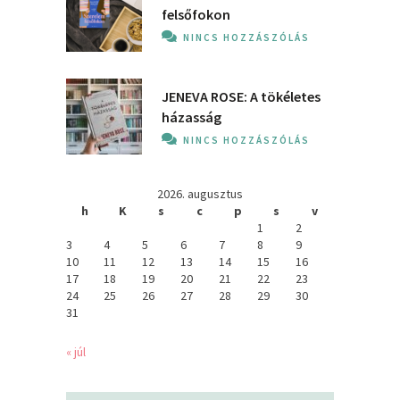
felsőfokon
NINCS HOZZÁSZÓLÁS
JENEVA ROSE: A ​tökéletes
házasság
NINCS HOZZÁSZÓLÁS
2026. augusztus
h
K
s
c
p
s
v
1
2
3
4
5
6
7
8
9
10
11
12
13
14
15
16
17
18
19
20
21
22
23
24
25
26
27
28
29
30
31
« júl