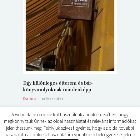
5+1 Kará
Dalma
9
Egy különleges étterem és bár-
könyvmolyoknak mindenképp
Dalma
10 ÉV EZELŐTT
A weboldalon cookie-kat használunk annak érdekében, hogy
megkönnyítsük Önnek az oldal használatát és releváns információkat
jeleníthessünk meg. Felhívjuk szíves figyelmét, hogy az oldal további
használata a cookie-k használatára vonatkozó beleegyezését jelenti.
© ÉDES KIS KÖNYVKRITIKÁK 2024