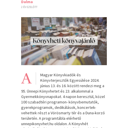
Dalma
2 ÉV EZELŐTT
A
Magyar Könyvkiadók és
Könyvterjesztők Egyesülése 2024.
június 13. és 16. között rendezi meg a
95. Ünnepi Könyvhetet és 23. alkalommal a
Gyermekkönyvnapokat. 4 napon keresztül, közel
100 szabadtéri programon- könyvbemutatók,
gyerekprogramok, dedikálások, koncertek-
vehettek részt a Vörösmarty tér és a Duna-korzó
területén. A programtábla elérhető
unnepikonyvhet.hu oldalon. A Könyvhét