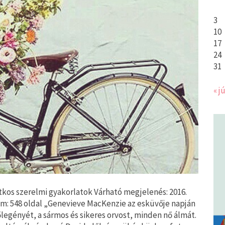
3
10
17
24
31
« jú
itkos szerelmi gyakorlatok Várható megjelenés: 2016.
szám: 548 oldal „Genevieve MacKenzie az esküvője napján
legényét, a sármos és sikeres orvost, minden nő álmát.