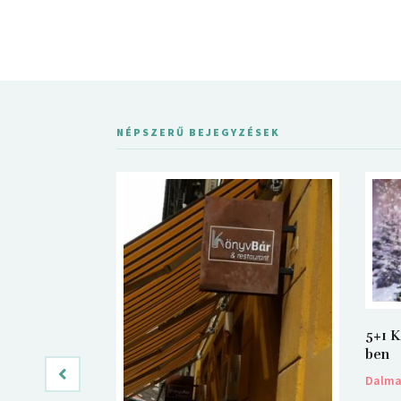
NÉPSZERŰ BEJEGYZÉSEK
5+1 K
ben
Dalm