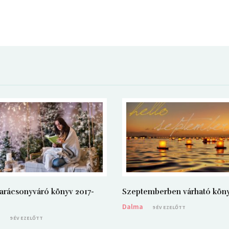
arácsonyváró könyv 2017-
Szeptemberben várható kön
Dalma
9 ÉV EZELŐTT
a
9 ÉV EZELŐTT