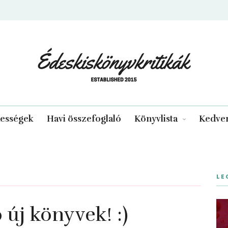
edeskiskonyvkritikak.hu
kességek
Havi összefoglaló
Könyvlista
Kedven
LE
ó új könyvek! :)