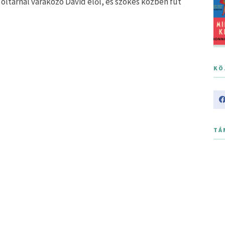
ltárnál várakozó David elől, és szökés közben fut
KÖ
TÁ