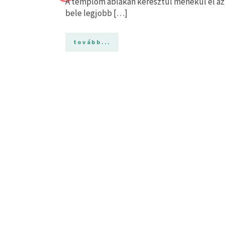
A templom ablakán keresztül menekül el az o
bele legjobb […]
tovább...