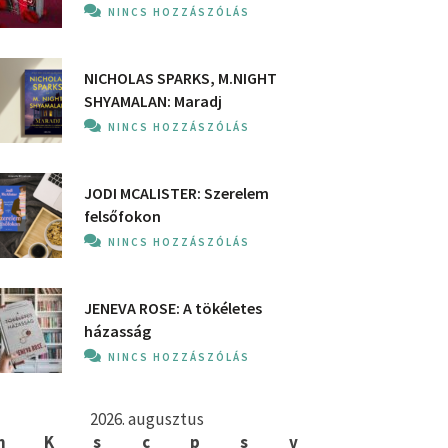
NINCS HOZZÁSZÓLÁS
NICHOLAS SPARKS, M.NIGHT
SHYAMALAN: Maradj
NINCS HOZZÁSZÓLÁS
JODI MCALISTER: Szerelem
felsőfokon
NINCS HOZZÁSZÓLÁS
JENEVA ROSE: A ​tökéletes
házasság
NINCS HOZZÁSZÓLÁS
2026. augusztus
h
K
s
c
p
s
v