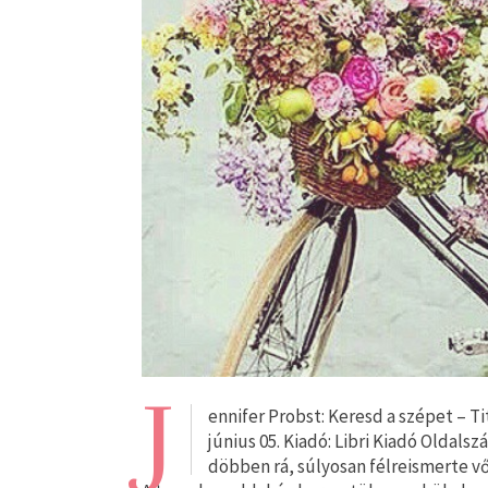
J
ennifer Probst: Keresd a szépet – T
június 05. Kiadó: Libri Kiadó Oldal
döbben rá, súlyosan félreismerte vő