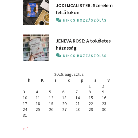
JODI MCALISTER: Szerelem
felsőfokon
NINCS HOZZÁSZÓLÁS
JENEVA ROSE: A ​tökéletes
házasság
NINCS HOZZÁSZÓLÁS
2026. augusztus
h
K
s
c
p
s
v
1
2
3
4
5
6
7
8
9
10
11
12
13
14
15
16
17
18
19
20
21
22
23
24
25
26
27
28
29
30
31
« júl