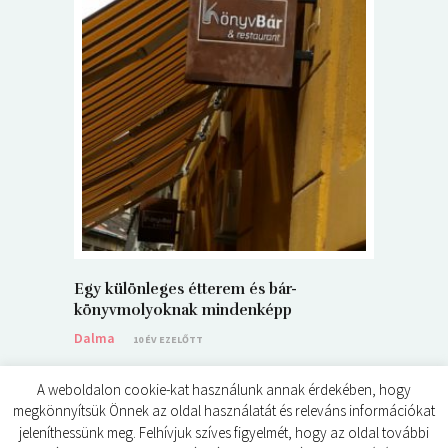
5+1 Kará
Dalma
9
Egy különleges étterem és bár-
könyvmolyoknak mindenképp
Dalma
10 ÉV EZELŐTT
A weboldalon cookie-kat használunk annak érdekében, hogy
megkönnyítsük Önnek az oldal használatát és releváns információkat
jeleníthessünk meg. Felhívjuk szíves figyelmét, hogy az oldal további