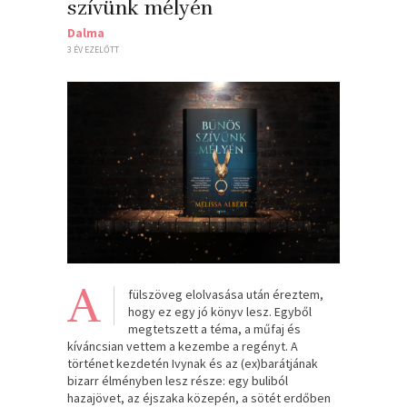
szívünk mélyén
Dalma
3 ÉV EZELŐTT
A
fülszöveg elolvasása után éreztem,
hogy ez egy jó könyv lesz. Egyből
megtetszett a téma, a műfaj és
kíváncsian vettem a kezembe a regényt. A
történet kezdetén Ivynak és az (ex)barátjának
bizarr élményben lesz része: egy buliból
hazajövet, az éjszaka közepén, a sötét erdőben