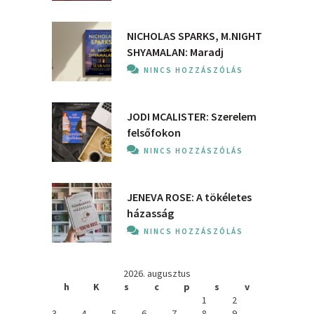
NICHOLAS SPARKS, M.NIGHT
SHYAMALAN: Maradj
NINCS HOZZÁSZÓLÁS
JODI MCALISTER: Szerelem
felsőfokon
NINCS HOZZÁSZÓLÁS
JENEVA ROSE: A ​tökéletes
házasság
NINCS HOZZÁSZÓLÁS
2026. augusztus
h
K
s
c
p
s
v
1
2
3
4
5
6
7
8
9