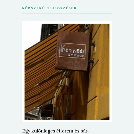
NÉPSZERŰ BEJEGYZÉSEK
5+1 Kará
Dalma
9
Egy különleges étterem és bár-