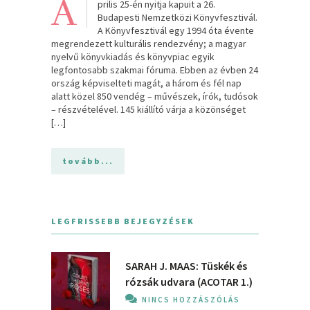
Á
prilis 25-én nyitja kapuit a 26.
Budapesti Nemzetközi Könyvfesztivál.
A Könyvfesztivál egy 1994 óta évente
megrendezett kulturális rendezvény; a magyar
nyelvű könyvkiadás és könyvpiac egyik
legfontosabb szakmai fóruma. Ebben az évben 24
ország képviselteti magát, a három és fél nap
alatt közel 850 vendég – művészek, írók, tudósok
– részvételével. 145 kiállító várja a közönséget
[…]
tovább...
LEGFRISSEBB BEJEGYZÉSEK
SARAH J. MAAS: Tüskék és
rózsák udvara (ACOTAR 1.)
NINCS HOZZÁSZÓLÁS