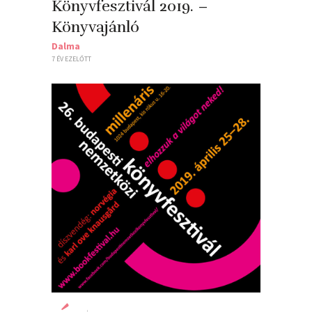
Könyvfesztivál 2019. –
Könyvajánló
Dalma
7 ÉV EZELŐTT