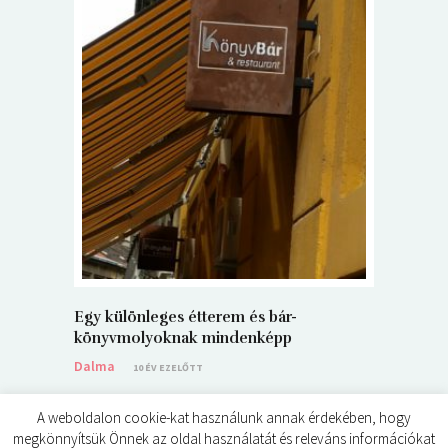
5+1 Kará
Dalma
9
Egy különleges étterem és bár-
könyvmolyoknak mindenképp
Dalma
10 ÉV EZELŐTT
A weboldalon cookie-kat használunk annak érdekében, hogy
megkönnyítsük Önnek az oldal használatát és releváns információkat