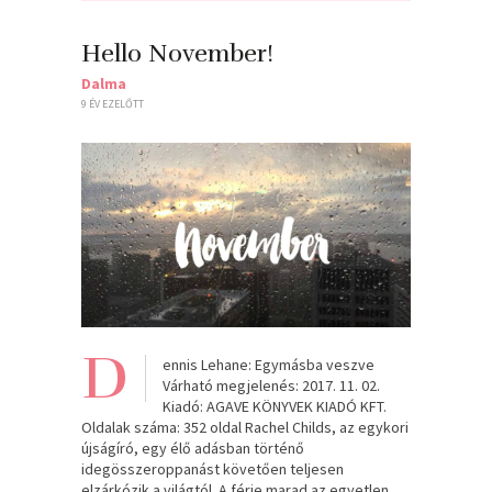
Hello November!
Dalma
9 ÉV EZELŐTT
D
ennis Lehane: Egymásba veszve
Várható megjelenés: 2017. 11. 02.
Kiadó: AGAVE KÖNYVEK KIADÓ KFT.
Oldalak száma: 352 oldal Rachel Childs, az egykori
újságíró, egy élő adásban történő
idegösszeroppanást követően teljesen
elzárkózik a világtól. A férje marad az egyetlen