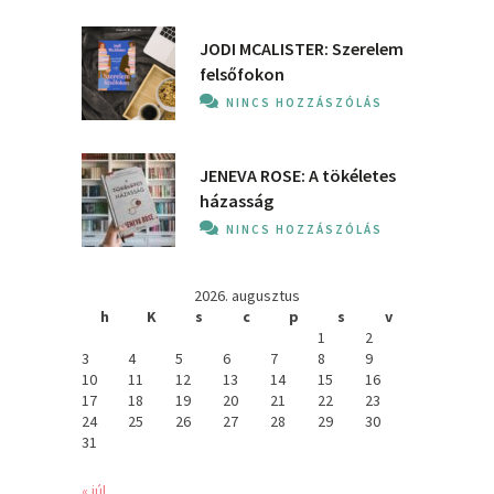
JODI MCALISTER: Szerelem
felsőfokon
NINCS HOZZÁSZÓLÁS
JENEVA ROSE: A ​tökéletes
házasság
NINCS HOZZÁSZÓLÁS
2026. augusztus
h
K
s
c
p
s
v
1
2
3
4
5
6
7
8
9
10
11
12
13
14
15
16
17
18
19
20
21
22
23
24
25
26
27
28
29
30
31
« júl