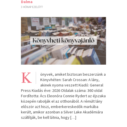
Dalma
3 HÓNAP EZELŐTT
K
önyvek, amiket biztosan beszerzünk a
Könyvhéten: Sarah Crossan: A ​lány,
akinek nyoma veszett Kiadó: General
Press Kiadás éve: 2026 Oldalak száma: 360 oldal
Fordította: Ács Eleonóra Connie Rydert az éjszaka
közepén rabolják el az otthonából. A rémült lány
először azt hiszi, emberkereskedők markába
került, amikor azonban a Silver Lake Akadémiára
szállítják, be kell látnia, hogy […]