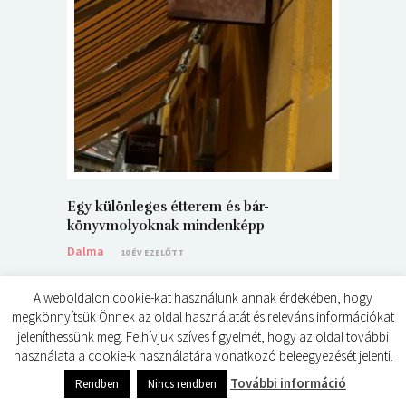
5+1 Kará
Dalma
9
Egy különleges étterem és bár-
könyvmolyoknak mindenképp
Dalma
10 ÉV EZELŐTT
A weboldalon cookie-kat használunk annak érdekében, hogy
megkönnyítsük Önnek az oldal használatát és releváns információkat
jeleníthessünk meg. Felhívjuk szíves figyelmét, hogy az oldal további
használata a cookie-k használatára vonatkozó beleegyezését jelenti.
© ÉDES KIS KÖNYVKRITIKÁK 2024
További információ
Rendben
Nincs rendben