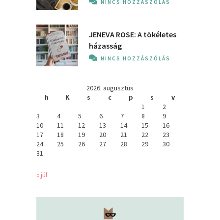
NINCS HOZZÁSZÓLÁS
JENEVA ROSE: A ​tökéletes
házasság
NINCS HOZZÁSZÓLÁS
2026. augusztus
h
K
s
c
p
s
v
1
2
3
4
5
6
7
8
9
10
11
12
13
14
15
16
17
18
19
20
21
22
23
24
25
26
27
28
29
30
31
« júl