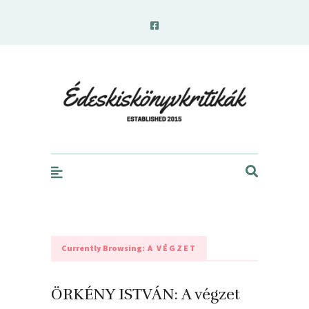
edeskiskonyvkritikak.hu
Currently Browsing:
A VÉGZET
ÖRKÉNY ISTVÁN: A végzet