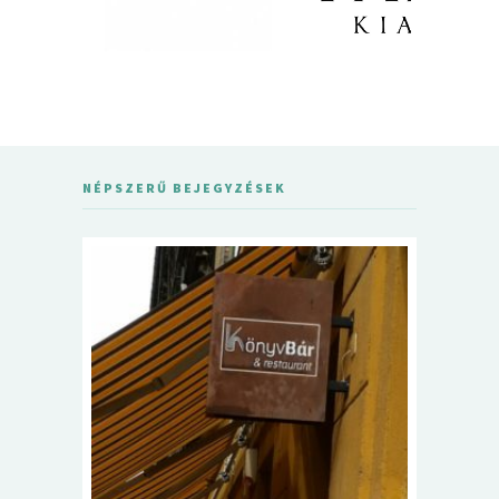
NÉPSZERŰ BEJEGYZÉSEK
5+1 Kará