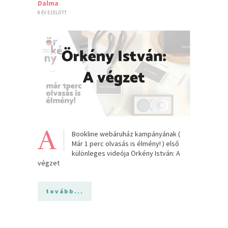
Dalma
8 ÉV EZELŐTT
A
Bookline webáruház kampányának (
Már 1 perc olvasás is élmény! ) első
különleges videója Örkény István: A
végzet
tovább...