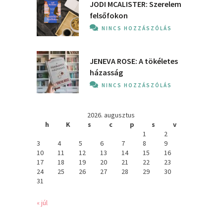
JODI MCALISTER: Szerelem
felsőfokon
NINCS HOZZÁSZÓLÁS
JENEVA ROSE: A ​tökéletes
házasság
NINCS HOZZÁSZÓLÁS
2026. augusztus
h
K
s
c
p
s
v
1
2
3
4
5
6
7
8
9
10
11
12
13
14
15
16
17
18
19
20
21
22
23
24
25
26
27
28
29
30
31
« júl