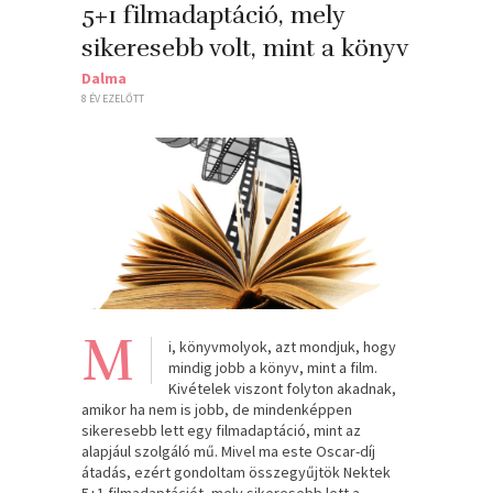
5+1 filmadaptáció, mely
sikeresebb volt, mint a könyv
Dalma
8 ÉV EZELŐTT
M
i, könyvmolyok, azt mondjuk, hogy
mindig jobb a könyv, mint a film.
Kivételek viszont folyton akadnak,
amikor ha nem is jobb, de mindenképpen
sikeresebb lett egy filmadaptáció, mint az
alapjául szolgáló mű. Mivel ma este Oscar-díj
átadás, ezért gondoltam összegyűjtök Nektek
5+1 filmadaptációt, mely sikeresebb lett a