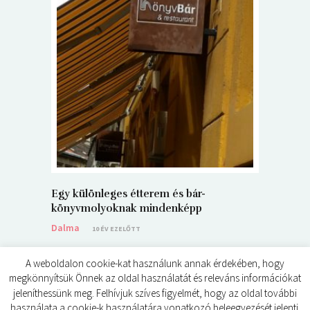
5+1 Kará
Dalma
9
Egy különleges étterem és bár-
könyvmolyoknak mindenképp
Dalma
10 ÉV EZELŐTT
A weboldalon cookie-kat használunk annak érdekében, hogy
megkönnyítsük Önnek az oldal használatát és releváns információkat
jeleníthessünk meg. Felhívjuk szíves figyelmét, hogy az oldal további
használata a cookie-k használatára vonatkozó beleegyezését jelenti.