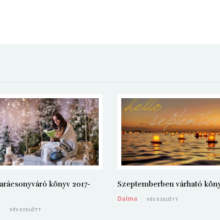
arácsonyváró könyv 2017-
Szeptemberben várható kön
Dalma
9 ÉV EZELŐTT
a
9 ÉV EZELŐTT