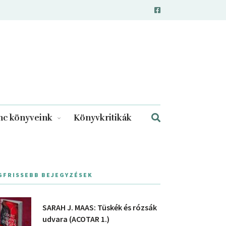
c könyveink
Könyvkritikák
GFRISSEBB BEJEGYZÉSEK
SARAH J. MAAS: Tüskék és rózsák
udvara (ACOTAR 1.)