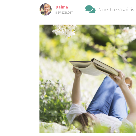
Dalma
Nincs hozzászólás
8 ÉV EZELŐTT