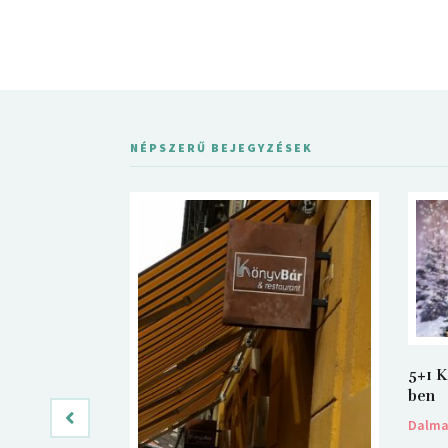
NÉPSZERŰ BEJEGYZÉSEK
5+1 K
ben
Dalm