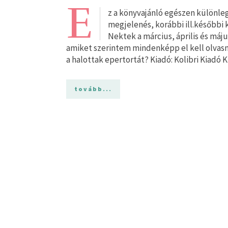
E
z a könyvajánló egészen különleg
megjelenés, korábbi ill.későbbi ki
Nektek a március, április és m
amiket szerintem mindenképp el kell olvas
​a halottak epertortát? Kiadó: Kolibri Kiadó 
tovább...