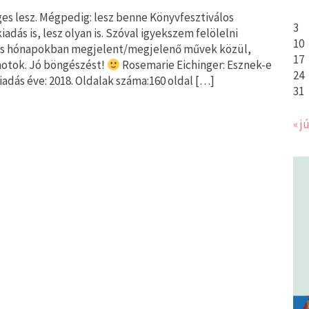
es lesz. Mégpedig: lesz benne Könyvfesztiválos
3
adás is, lesz olyan is. Szóval igyekszem felölelni
10
ájus hónapokban megjelent/megjelenő művek közül,
17
notok. Jó böngészést!
Rosemarie Eichinger: Esznek-e
24
Kiadás éve: 2018. Oldalak száma:160 oldal […]
31
« jú