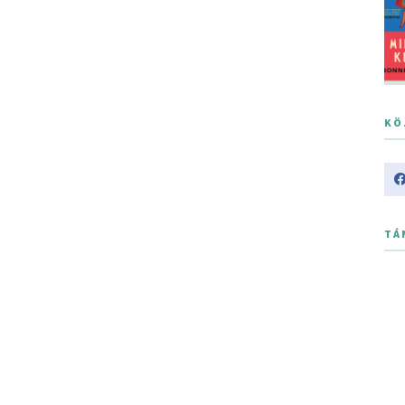
KÖ
TÁ