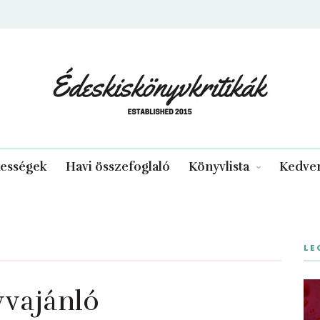
edeskiskonyvkritikak.hu
kességek
Havi összefoglaló
Könyvlista
Kedven
LE
yvajánló