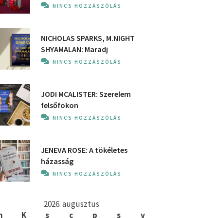
NINCS HOZZÁSZÓLÁS
NICHOLAS SPARKS, M.NIGHT
SHYAMALAN: Maradj
NINCS HOZZÁSZÓLÁS
JODI MCALISTER: Szerelem
felsőfokon
NINCS HOZZÁSZÓLÁS
JENEVA ROSE: A ​tökéletes
házasság
NINCS HOZZÁSZÓLÁS
2026. augusztus
h
K
s
c
p
s
v