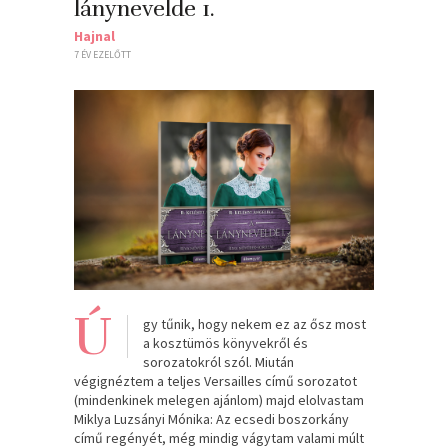
lánynevelde 1.
Hajnal
7 ÉV EZELŐTT
Ú
gy tűnik, hogy nekem ez az ősz most
a kosztümös könyvekről és
sorozatokról szól. Miután
végignéztem a teljes Versailles című sorozatot
(mindenkinek melegen ajánlom) majd elolvastam
Miklya Luzsányi Mónika: Az ecsedi boszorkány
című regényét, még mindig vágytam valami múlt