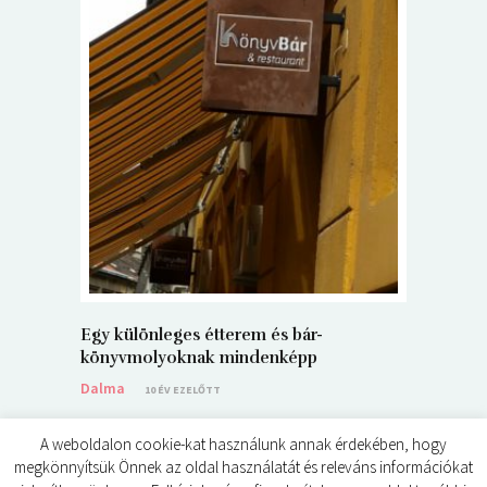
5+1 Kará
Dalma
9
Egy különleges étterem és bár-
könyvmolyoknak mindenképp
Dalma
10 ÉV EZELŐTT
A weboldalon cookie-kat használunk annak érdekében, hogy
megkönnyítsük Önnek az oldal használatát és releváns információkat