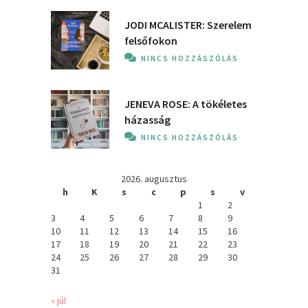
JODI MCALISTER: Szerelem
felsőfokon
NINCS HOZZÁSZÓLÁS
JENEVA ROSE: A ​tökéletes
házasság
NINCS HOZZÁSZÓLÁS
2026. augusztus
h
K
s
c
p
s
v
1
2
3
4
5
6
7
8
9
10
11
12
13
14
15
16
17
18
19
20
21
22
23
24
25
26
27
28
29
30
31
« júl