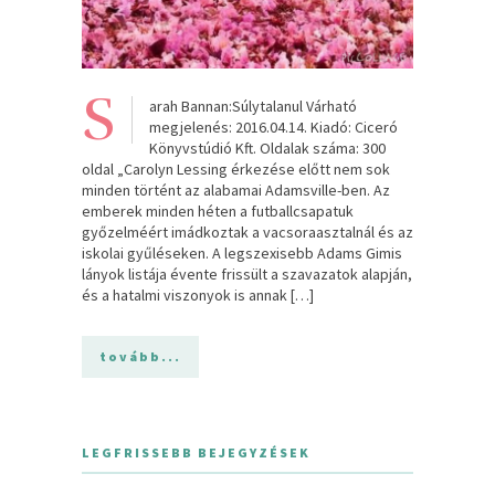
S
arah Bannan:Súlytalanul Várható
megjelenés: 2016.04.14. Kiadó: Ciceró
Könyvstúdió Kft. Oldalak száma: 300
oldal „Carolyn Lessing érkezése előtt nem sok
minden történt az alabamai Adamsville-ben. Az
emberek minden héten a futballcsapatuk
győzelméért imádkoztak a vacsoraasztalnál és az
iskolai gyűléseken. A legszexisebb Adams Gimis
lányok listája évente frissült a szavazatok alapján,
és a hatalmi viszonyok is annak […]
tovább...
LEGFRISSEBB BEJEGYZÉSEK