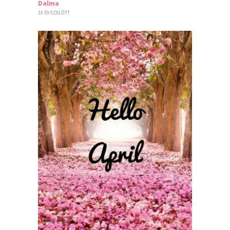
Dalma
10 ÉV EZELŐTT