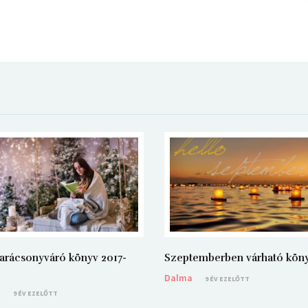
arácsonyváró könyv 2017-
Szeptemberben várható kön
Dalma
9 ÉV EZELŐTT
a
9 ÉV EZELŐTT