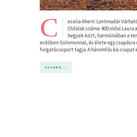
C
ecelia Ahern: Lantmadár Várható
Oldalak száma: 400 oldal Laura a
hegyek közt, harmóniában a ter
erdőben Solomonnal, és élete egy csapásra
forgatócsoport tagja. A háromfős kis csapa
tovább...