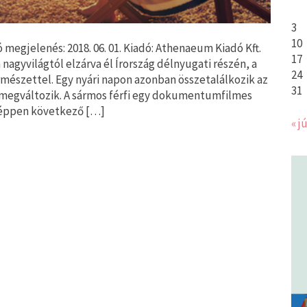
3
10
 megjelenés: 2018. 06. 01. Kiadó: Athenaeum Kiadó Kft.
17
 nagyvilágtól elzárva él Írország délnyugati részén, a
24
mészettel. Egy nyári napon azonban összetalálkozik az
31
 megváltozik. A sármos férfi egy dokumentumfilmes
t éppen következő […]
« jú