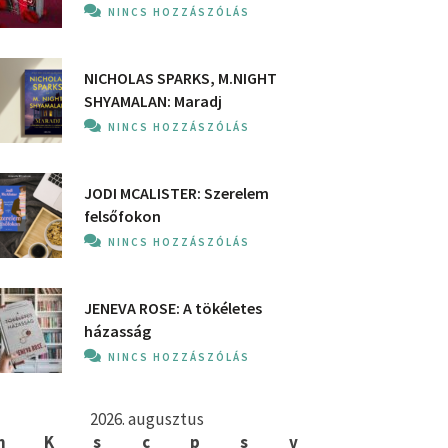
NINCS HOZZÁSZÓLÁS
NICHOLAS SPARKS, M.NIGHT
SHYAMALAN: Maradj
NINCS HOZZÁSZÓLÁS
JODI MCALISTER: Szerelem
felsőfokon
NINCS HOZZÁSZÓLÁS
JENEVA ROSE: A ​tökéletes
házasság
NINCS HOZZÁSZÓLÁS
2026. augusztus
h
K
s
c
p
s
v