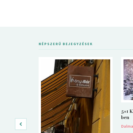
NÉPSZERŰ BEJEGYZÉSEK
5+1 K
ben
Dalm