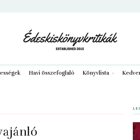
edeskiskonyvkritikak.hu
kességek
Havi összefoglaló
Könyvlista
Kedven
LE
vajánló