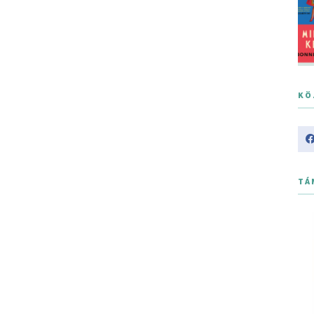
KÖ
TÁ