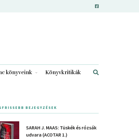
c könyveink
Könyvkritikák
GFRISSEBB BEJEGYZÉSEK
SARAH J. MAAS: Tüskék és rózsák
udvara (ACOTAR 1.)