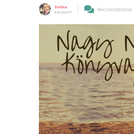
Dalma
Nincs hozzászólás
8 ÉV EZELŐTT