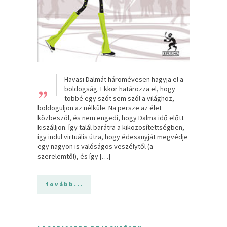
„
Havasi Dalmát háromévesen hagyja el a
boldogság. Ekkor határozza el, hogy
többé egy szót sem szól a világhoz,
boldoguljon az nélküle. Na persze az élet
közbeszól, és nem engedi, hogy Dalma idő előtt
kiszálljon. Így talál barátra a kiközösítettségben,
így indul virtuális útra, hogy édesanyját megvédje
egy nagyon is valóságos veszélytől (a
szerelemtől), és így […]
tovább...