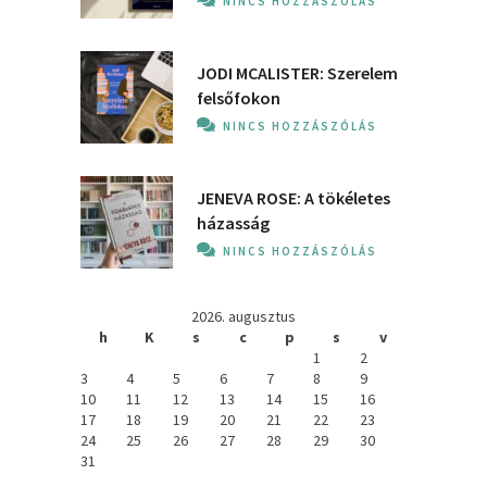
NINCS HOZZÁSZÓLÁS
JODI MCALISTER: Szerelem
felsőfokon
NINCS HOZZÁSZÓLÁS
JENEVA ROSE: A ​tökéletes
házasság
NINCS HOZZÁSZÓLÁS
2026. augusztus
h
K
s
c
p
s
v
1
2
3
4
5
6
7
8
9
10
11
12
13
14
15
16
17
18
19
20
21
22
23
24
25
26
27
28
29
30
31