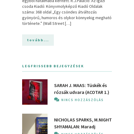
egyből hatalmába kerített. R.J.Palacio: Az ​igazi
csoda Kiadó: Könyvmolyképző Kiadó Oldalak
száma: 368 oldal „Egy csöndes átváltozás
gyönyörű, humoros és olykor könnyekig megható
története.” (Wall Street […]
tovább...
LEGFRISSEBB BEJEGYZÉSEK
SARAH J. MAAS: Tüskék és
rózsák udvara (ACOTAR 1.)
NINCS HOZZÁSZÓLÁS
NICHOLAS SPARKS, M.NIGHT
SHYAMALAN: Maradj