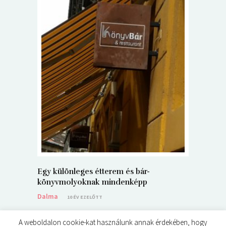
5+1 Kará
Dalma
9
Egy különleges étterem és bár-
könyvmolyoknak mindenképp
Dalma
10 ÉV EZELŐTT
A weboldalon cookie-kat használunk annak érdekében, hogy