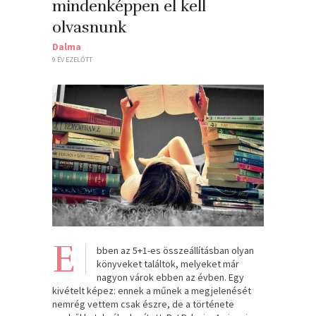
mindenképpen el kell
olvasnunk
Dalma
9 ÉV EZELŐTT
E
bben az 5+1-es összeállításban olyan
könyveket találtok, melyeket már
nagyon várok ebben az évben. Egy
kivételt képez: ennek a műnek a megjelenését
nemrég vettem csak észre, de a története