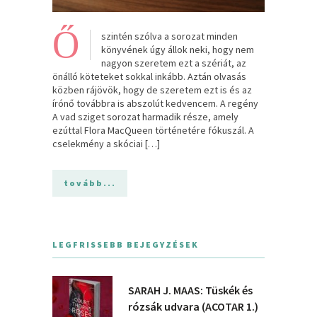
Ő
szintén szólva a sorozat minden
könyvének úgy állok neki, hogy nem
nagyon szeretem ezt a szériát, az
önálló köteteket sokkal inkább. Aztán olvasás
közben rájövök, hogy de szeretem ezt is és az
írónő továbbra is abszolút kedvencem. A regény
A vad sziget sorozat harmadik része, amely
ezúttal Flora MacQueen történetére fókuszál. A
cselekmény a skóciai […]
tovább...
LEGFRISSEBB BEJEGYZÉSEK
SARAH J. MAAS: Tüskék és
rózsák udvara (ACOTAR 1.)