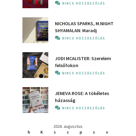
NINCS HOZZÁSZÓLÁS
NICHOLAS SPARKS, M.NIGHT
SHYAMALAN: Maradj
NINCS HOZZÁSZÓLÁS
JODI MCALISTER: Szerelem
felsőfokon
NINCS HOZZÁSZÓLÁS
JENEVA ROSE: A ​tökéletes
házasság
NINCS HOZZÁSZÓLÁS
2026. augusztus
h
K
s
c
p
s
v