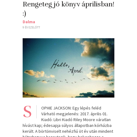
Rengeteg jó könyv áprilisban!
:)
Dalma
9 ÉV EZELŐTT
S
OPHIE JACKSON: Egy lépés feléd
Várható megjelenés: 2017. április 01.
Kiadó: Libri Kiadó Riley Moore váratlan
hívást kap; édesapja súlyos állapotban kórházba
került. A börtönviselt nehézfiú öt év után mindent
hátrahagyva hazautazik, hogy helyrehozza a