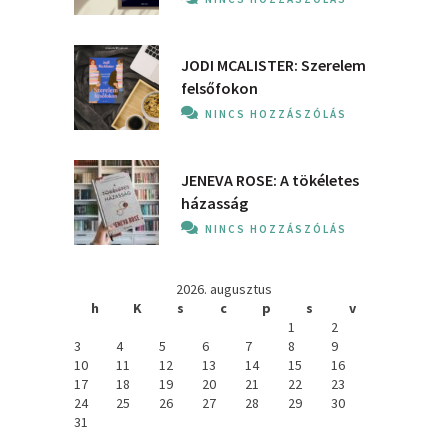
JODI MCALISTER: Szerelem
felsőfokon
NINCS HOZZÁSZÓLÁS
JENEVA ROSE: A ​tökéletes
házasság
NINCS HOZZÁSZÓLÁS
2026. augusztus
h
K
s
c
p
s
v
1
2
3
4
5
6
7
8
9
10
11
12
13
14
15
16
17
18
19
20
21
22
23
24
25
26
27
28
29
30
31