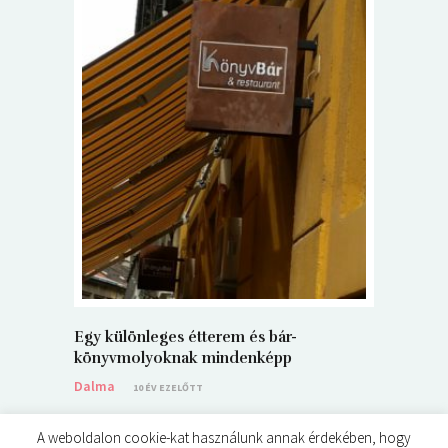
5+1 Kará
Dalma
9
Egy különleges étterem és bár-
könyvmolyoknak mindenképp
Dalma
10 ÉV EZELŐTT
A weboldalon cookie-kat használunk annak érdekében, hogy