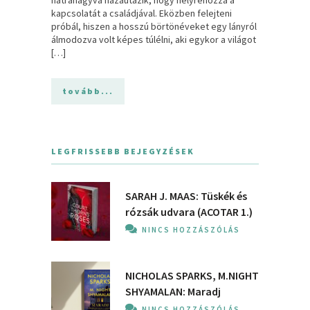
kapcsolatát a családjával. Eközben felejteni
próbál, hiszen a hosszú börtönéveket egy lányról
álmodozva volt képes túlélni, aki egykor a világot
[…]
tovább...
LEGFRISSEBB BEJEGYZÉSEK
SARAH J. MAAS: Tüskék és
rózsák udvara (ACOTAR 1.)
NINCS HOZZÁSZÓLÁS
NICHOLAS SPARKS, M.NIGHT
SHYAMALAN: Maradj
NINCS HOZZÁSZÓLÁS