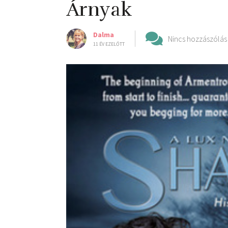
Árnyak
Dalma
Nincs hozzászólás
11 ÉV EZELŐTT