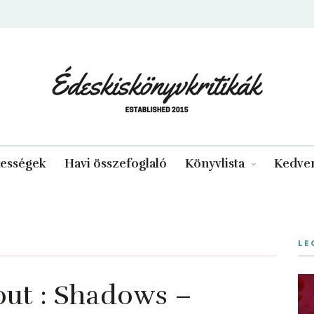
edeskiskonyvkritikak.hu
kességek
Havi összefoglaló
Könyvlista
Kedven
LE
out : Shadows –