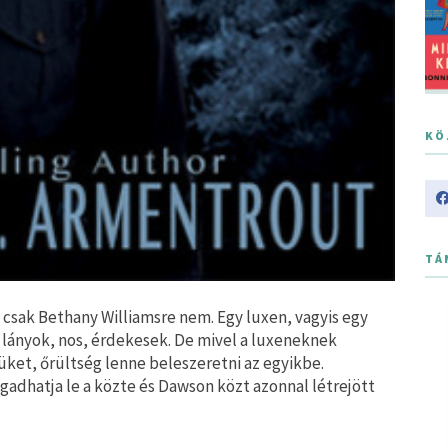
KÖ
TÁ
csak Bethany Williamsre nem. Egy luxen, vagyis egy
i lányok, nos, érdekesek. De mivel a luxeneknek
tüket, őrültség lenne beleszeretni az egyikbe.
gadhatja le a közte és Dawson közt azonnal létrejött