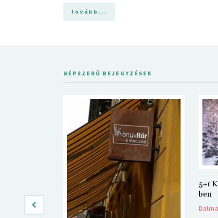
tovább...
NÉPSZERŰ BEJEGYZÉSEK
5+1 K
ben
Dalm