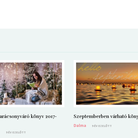
arácsonyváró könyv 2017-
Szeptemberben várható kön
Dalma
9 ÉV EZELŐTT
a
9 ÉV EZELŐTT