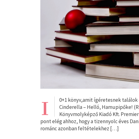
1
0+1 könyv,amit ígéretesnek találok
Cinderella – Helló, Hamupipőke! (R
Könyvmolyképző Kiadó Kft. Premier 
pont elég ahhoz, hogy a tizennyolc éves Dani
románc azonban feltételekhez […]