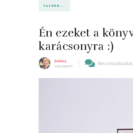
tovább...
Én ezeket a köny
karácsonyra :)
Dalma
Nincs hozzászólás
11 ÉV EZELŐTT