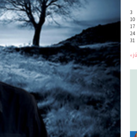
3
10
17
24
31
« jú