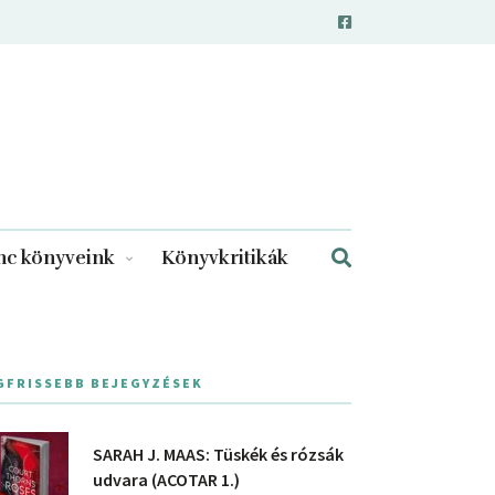
c könyveink
Könyvkritikák
GFRISSEBB BEJEGYZÉSEK
SARAH J. MAAS: Tüskék és rózsák
udvara (ACOTAR 1.)