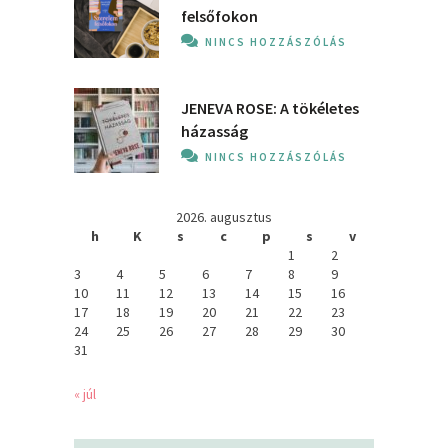
felsőfokon
NINCS HOZZÁSZÓLÁS
JENEVA ROSE: A ​tökéletes
házasság
NINCS HOZZÁSZÓLÁS
2026. augusztus
h
K
s
c
p
s
v
1
2
3
4
5
6
7
8
9
10
11
12
13
14
15
16
17
18
19
20
21
22
23
24
25
26
27
28
29
30
31
« júl