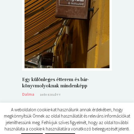
5+1 Kará
Dalma
9
Egy különleges étterem és bár-
könyvmolyoknak mindenképp
Dalma
10 ÉV EZELŐTT
A weboldalon cookie-kat használunk annak érdekében, hogy
megkönnyítsük Önnek az oldal használatát és releváns információkat
jeleníthessünk meg. Felhívjuk szíves figyelmét, hogy az oldal további
használata a cookie-k használatára vonatkozó beleegyezését jelenti.
© ÉDES KIS KÖNYVKRITIKÁK 2024