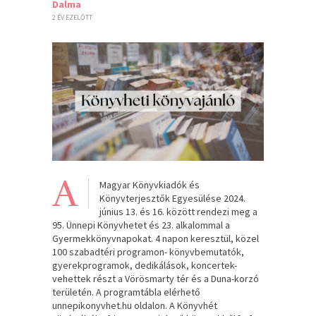
Dalma
2 ÉV EZELŐTT
A
Magyar Könyvkiadók és
Könyvterjesztők Egyesülése 2024.
június 13. és 16. között rendezi meg a
95. Ünnepi Könyvhetet és 23. alkalommal a
Gyermekkönyvnapokat. 4 napon keresztül, közel
100 szabadtéri programon- könyvbemutatók,
gyerekprogramok, dedikálások, koncertek-
vehettek részt a Vörösmarty tér és a Duna-korzó
területén. A programtábla elérhető
unnepikonyvhet.hu oldalon. A Könyvhét