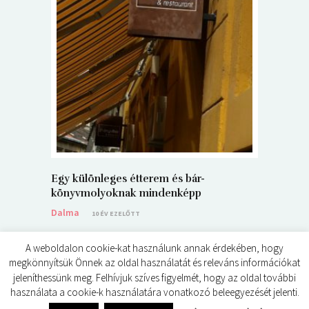
5+1 Kará
Dalma
9
Egy különleges étterem és bár-
könyvmolyoknak mindenképp
Dalma
10 ÉV EZELŐTT
A weboldalon cookie-kat használunk annak érdekében, hogy
megkönnyítsük Önnek az oldal használatát és releváns információkat
jeleníthessünk meg. Felhívjuk szíves figyelmét, hogy az oldal további
használata a cookie-k használatára vonatkozó beleegyezését jelenti.
© ÉDES KIS KÖNYVKRITIKÁK 2024