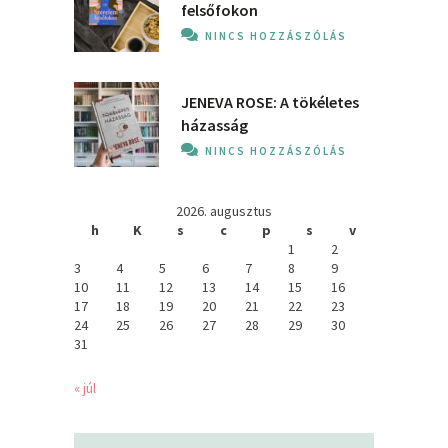
felsőfokon
NINCS HOZZÁSZÓLÁS
JENEVA ROSE: A ​tökéletes
házasság
NINCS HOZZÁSZÓLÁS
2026. augusztus
h
K
s
c
p
s
v
1
2
3
4
5
6
7
8
9
10
11
12
13
14
15
16
17
18
19
20
21
22
23
24
25
26
27
28
29
30
31
« júl