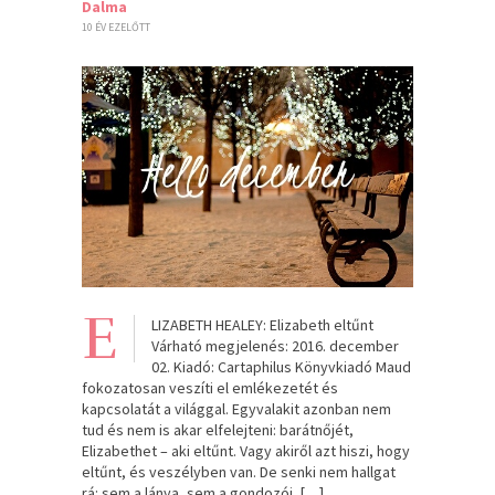
Dalma
10 ÉV EZELŐTT
E
LIZABETH HEALEY: Elizabeth eltűnt
Várható megjelenés: 2016. december
02. Kiadó: Cartaphilus Könyvkiadó Maud
fokozatosan veszíti el emlékezetét és
kapcsolatát a világgal. Egyvalakit azonban nem
tud és nem is akar elfelejteni: barátnőjét,
Elizabethet – aki eltűnt. Vagy akiről azt hiszi, hogy
eltűnt, és veszélyben van. De senki nem hallgat
rá: sem a lánya, sem a gondozói, […]