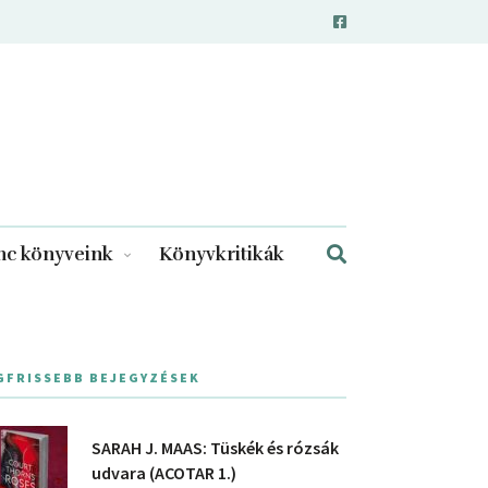
c könyveink
Könyvkritikák
GFRISSEBB BEJEGYZÉSEK
SARAH J. MAAS: Tüskék és rózsák
udvara (ACOTAR 1.)