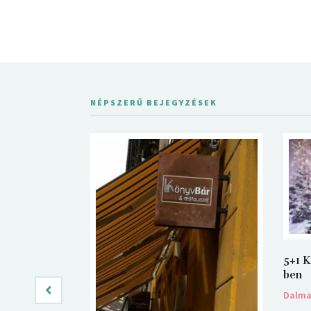
NÉPSZERŰ BEJEGYZÉSEK
5+1 K
ben
Dalm