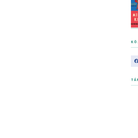
KÖ
TÁ