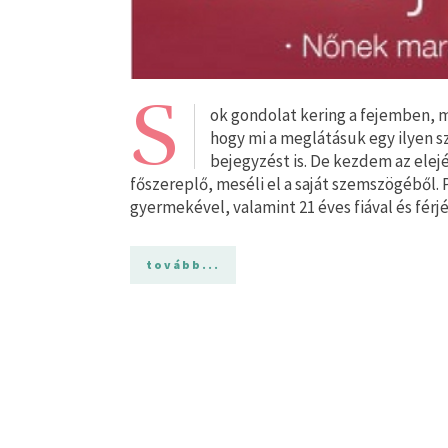
S
ok gondolat kering a fejemben, 
hogy mi a meglátásuk egy ilyen s
bejegyzést is. De kezdem az elej
főszereplő, meséli el a saját szemszögéből. 
gyermekével, valamint 21 éves fiával és férj
tovább...