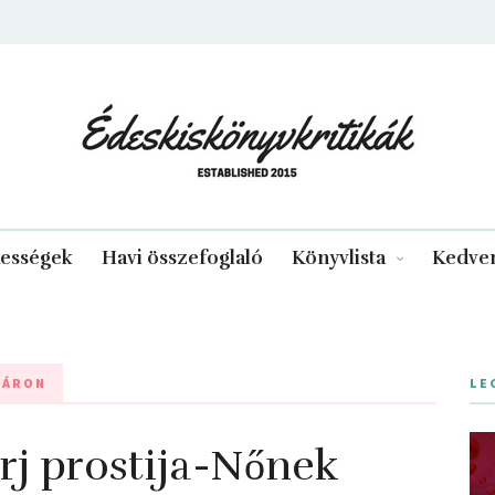
edeskiskonyvkritikak.hu
kességek
Havi összefoglaló
Könyvlista
Kedven
NÁRON
LE
érj prostija-Nőnek