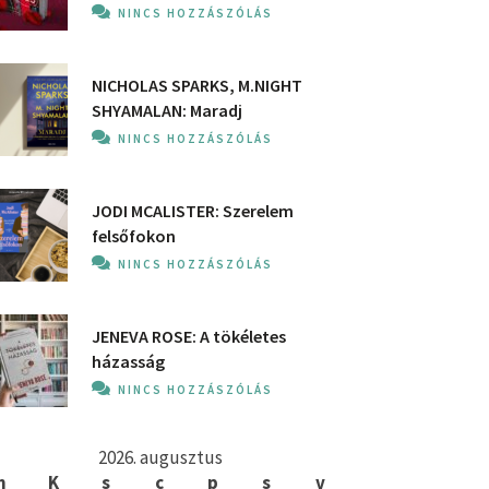
NINCS HOZZÁSZÓLÁS
NICHOLAS SPARKS, M.NIGHT
SHYAMALAN: Maradj
NINCS HOZZÁSZÓLÁS
JODI MCALISTER: Szerelem
felsőfokon
NINCS HOZZÁSZÓLÁS
JENEVA ROSE: A ​tökéletes
házasság
NINCS HOZZÁSZÓLÁS
2026. augusztus
h
K
s
c
p
s
v