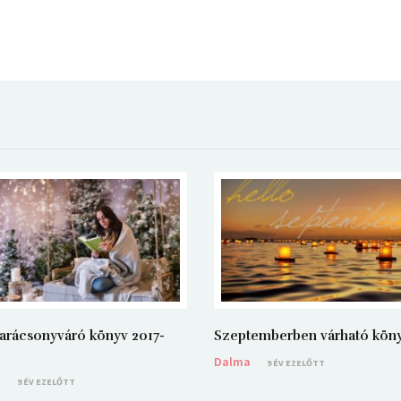
arácsonyváró könyv 2017-
Szeptemberben várható kön
Dalma
9 ÉV EZELŐTT
a
9 ÉV EZELŐTT