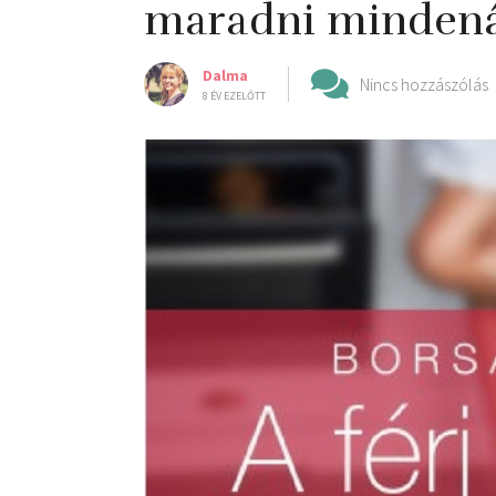
maradni mindená
Dalma
Nincs hozzászólás
8 ÉV EZELŐTT