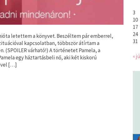
3
10
17
24
mióta letettem a könyvet. Beszéltem pár emberrel,
31
zituációval kapcsolatban, többször átírtam a
én. (SPOILER várható!) A történetet Pamela, a
« jú
Pamela egy háztartásbeli nő, aki két kiskorú
ével […]