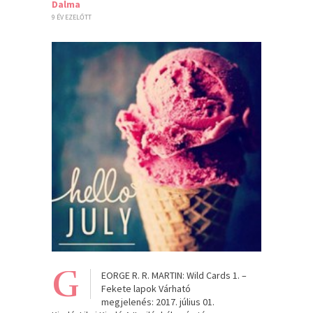
Dalma
9 ÉV EZELŐTT
G
EORGE R. R. MARTIN: Wild Cards 1. –
Fekete lapok Várható
megjelenés: 2017. július 01.