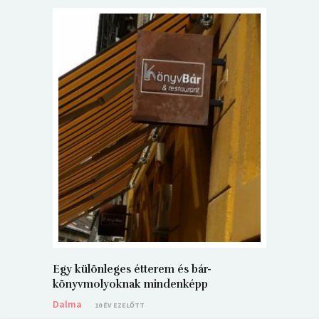
5+1 Kará
Dalma
9
Egy különleges étterem és bár-
könyvmolyoknak mindenképp
Dalma
10 ÉV EZELŐTT