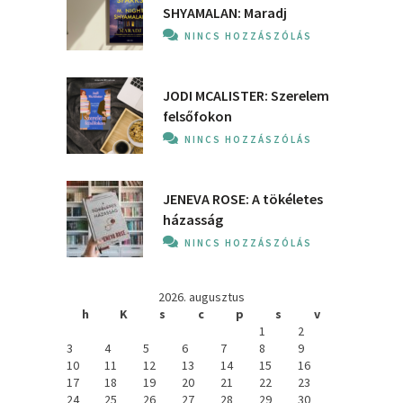
SHYAMALAN: Maradj
NINCS HOZZÁSZÓLÁS
JODI MCALISTER: Szerelem
felsőfokon
NINCS HOZZÁSZÓLÁS
JENEVA ROSE: A ​tökéletes
házasság
NINCS HOZZÁSZÓLÁS
2026. augusztus
h
K
s
c
p
s
v
1
2
3
4
5
6
7
8
9
10
11
12
13
14
15
16
17
18
19
20
21
22
23
24
25
26
27
28
29
30