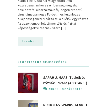
Kiadó: Libri Kiadó A II. világháború után
közvetlenül, mikor az emberiség még alig
ocsúdott fel a borzalmakból, idegen eredetű
vírus támadja meg a Földet… és különleges
tulajdonságokkal ruházza fel a túlélők egy részét.
Az ászok emberfeletti mentális és fizikai
képességekre tesznek szert. […]
tovább...
LEGFRISSEBB BEJEGYZÉSEK
SARAH J. MAAS: Tüskék és
rózsák udvara (ACOTAR 1.)
NINCS HOZZÁSZÓLÁS
NICHOLAS SPARKS, M.NIGHT