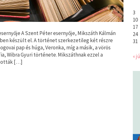
3
10
17
esernyője A Szent Péter esernyője, Mikszáth Kálmán
24
en készült el. A történet szerkezetileg két részre
31
glogovai pap és húga, Veronka, míg a másik, a vörös
fia, Wibra Gyuri története. Mikszáthnak ezzel a
« jú
tották […]