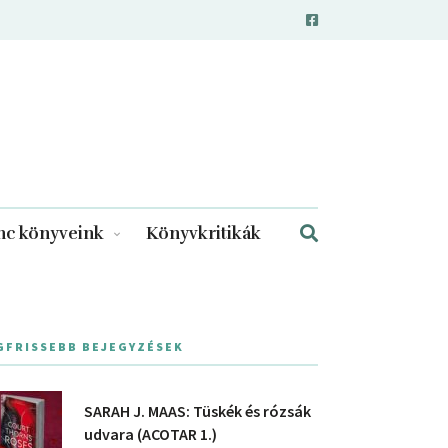
c könyveink
Könyvkritikák
GFRISSEBB BEJEGYZÉSEK
SARAH J. MAAS: Tüskék és rózsák
udvara (ACOTAR 1.)