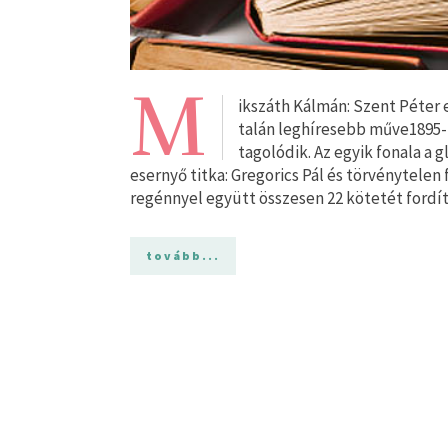
M
ikszáth Kálmán: Szent Péter 
talán leghíresebb műve1895-b
tagolódik. Az egyik fonala a 
esernyő titka: Gregorics Pál és törvénytelen 
regénnyel együtt összesen 22 kötetét fordí
tovább...