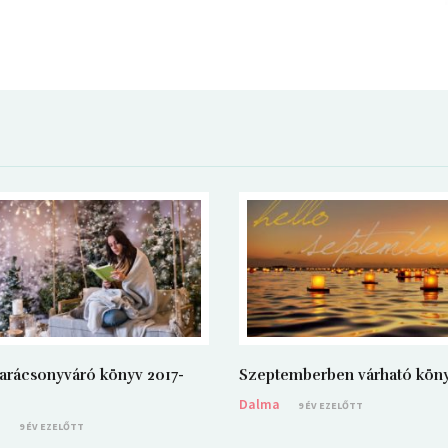
arácsonyváró könyv 2017-
Szeptemberben várható kön
Dalma
9 ÉV EZELŐTT
a
9 ÉV EZELŐTT