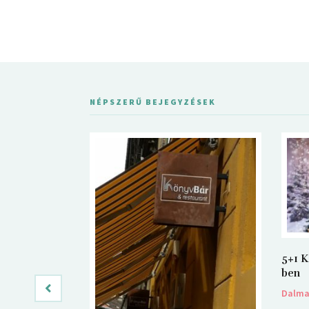
NÉPSZERŰ BEJEGYZÉSEK
5+1 K
ben
Dalm