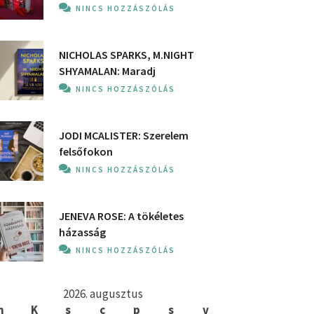
NINCS HOZZÁSZÓLÁS
NICHOLAS SPARKS, M.NIGHT
SHYAMALAN: Maradj
NINCS HOZZÁSZÓLÁS
JODI MCALISTER: Szerelem
felsőfokon
NINCS HOZZÁSZÓLÁS
JENEVA ROSE: A ​tökéletes
házasság
NINCS HOZZÁSZÓLÁS
2026. augusztus
h
K
s
c
p
s
v