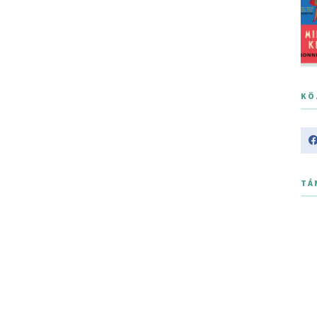
KÖ
TÁ