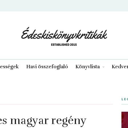
edeskiskonyvkritikak.hu
kességek
Havi összefoglaló
Könyvlista
Kedven
LE
res magyar regény