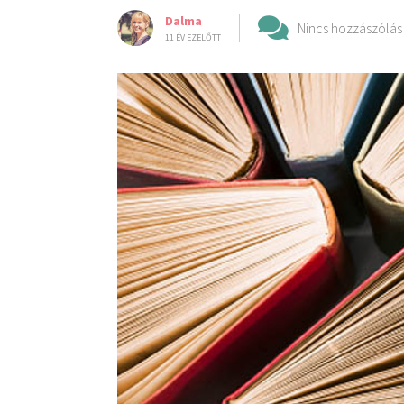
Dalma
Nincs hozzászólás
11 ÉV EZELŐTT