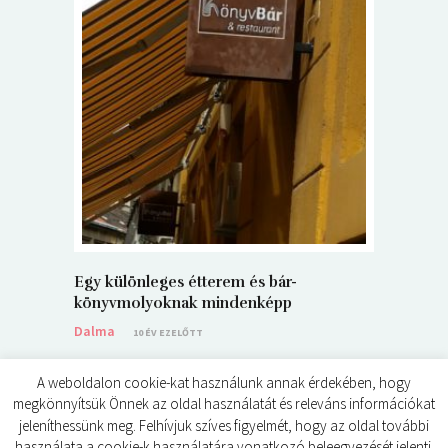
5+1 Kará
Dalma
9
Egy különleges étterem és bár-
könyvmolyoknak mindenképp
Dalma
10 ÉV EZELŐTT
A weboldalon cookie-kat használunk annak érdekében, hogy
megkönnyítsük Önnek az oldal használatát és releváns információkat
jeleníthessünk meg. Felhívjuk szíves figyelmét, hogy az oldal további
használata a cookie-k használatára vonatkozó beleegyezését jelenti.