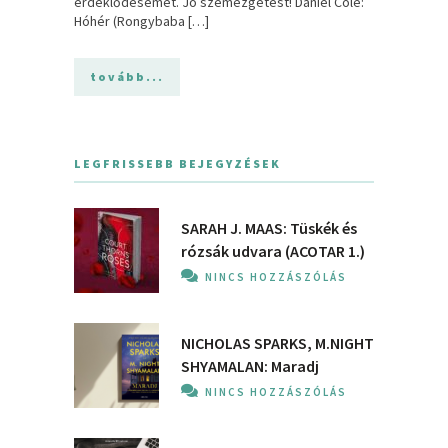
érdeklődésemet. Jó szemezgetést! Daniel Cole:
Hóhér (Rongybaba […]
tovább...
LEGFRISSEBB BEJEGYZÉSEK
SARAH J. MAAS: Tüskék és
rózsák udvara (ACOTAR 1.)
NINCS HOZZÁSZÓLÁS
NICHOLAS SPARKS, M.NIGHT
SHYAMALAN: Maradj
NINCS HOZZÁSZÓLÁS