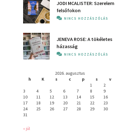
JODI MCALISTER: Szerelem
felsőfokon
NINCS HOZZÁSZÓLÁS
JENEVA ROSE: A ​tökéletes
házasság
NINCS HOZZÁSZÓLÁS
2026. augusztus
h
K
s
c
p
s
v
1
2
3
4
5
6
7
8
9
10
11
12
13
14
15
16
17
18
19
20
21
22
23
24
25
26
27
28
29
30
31
« júl