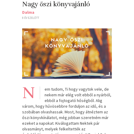
Nagy őszi könyvajánló
Dalma
8 ÉV EZELŐTT
N
em tudom, Ti hogy vagytok vele, de
nekem már elég volt ebből a nyárból,
ebből a fojtogató hőségből. Alig
várom, hogy hűvösebbre forduljon az idő, és a
szobában olvashassak. Most, hogy átnéztem az
őszi könyvkínálatot, még jobban szeretném már
ezeket a napokat. Kiválogattam Nektek pár
olvasmányt, melyek felkeltették az