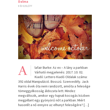
Dalma
9 ÉV EZELŐTT
A
lafair Burke: Az ex – A lány a parkban
Várható megjelenés: 2017. 10. 02.
Kiadó: Lettero Kiadó Oldalak száma:
392 oldal Manipuláció. Bosszú. Szenvedély. Jack
Harris évek óta nem randizott, amióta a felesége
tömeggyilkosság áldozata lett. Mindez
megváltozik, amikor egy hajnali kocogás közben
megpillant egy gyönyörű nőt a parkban. Miért
hasonlít a nő ennyire az elhunyt feleségére? […]