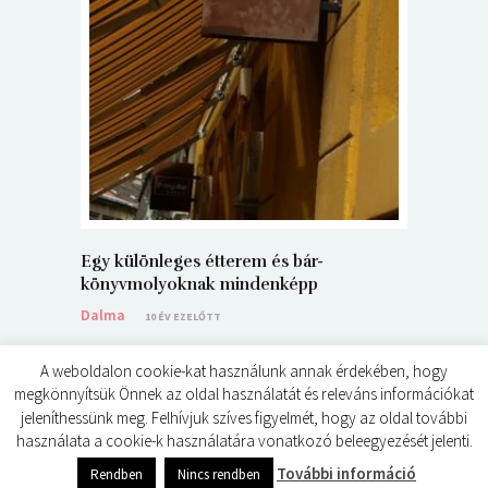
5+1 Kará
Dalma
9
Egy különleges étterem és bár-
könyvmolyoknak mindenképp
Dalma
10 ÉV EZELŐTT
A weboldalon cookie-kat használunk annak érdekében, hogy
megkönnyítsük Önnek az oldal használatát és releváns információkat
jeleníthessünk meg. Felhívjuk szíves figyelmét, hogy az oldal további
használata a cookie-k használatára vonatkozó beleegyezését jelenti.
© ÉDES KIS KÖNYVKRITIKÁK 2024
További információ
Rendben
Nincs rendben