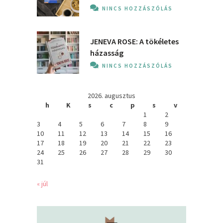
NINCS HOZZÁSZÓLÁS
JENEVA ROSE: A ​tökéletes
házasság
NINCS HOZZÁSZÓLÁS
2026. augusztus
h
K
s
c
p
s
v
1
2
3
4
5
6
7
8
9
10
11
12
13
14
15
16
17
18
19
20
21
22
23
24
25
26
27
28
29
30
31
« júl