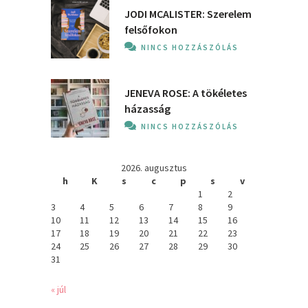
JODI MCALISTER: Szerelem
felsőfokon
NINCS HOZZÁSZÓLÁS
JENEVA ROSE: A ​tökéletes
házasság
NINCS HOZZÁSZÓLÁS
2026. augusztus
h
K
s
c
p
s
v
1
2
3
4
5
6
7
8
9
10
11
12
13
14
15
16
17
18
19
20
21
22
23
24
25
26
27
28
29
30
31
« júl