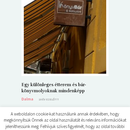
5+1 Kará
Dalma
9
Egy különleges étterem és bár-
könyvmolyoknak mindenképp
Dalma
10 ÉV EZELŐTT
A weboldalon cookie-kat használunk annak érdekében, hogy
megkönnyítsük Önnek az oldal használatát és releváns információkat
jeleníthessünk meg. Felhívjuk szíves figyelmét, hogy az oldal további