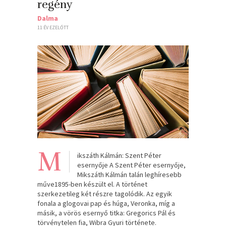
regény
Dalma
11 ÉV EZELŐTT
M
ikszáth Kálmán: Szent Péter
esernyője A Szent Péter esernyője,
Mikszáth Kálmán talán leghíresebb
műve1895-ben készült el. A történet
szerkezetileg két részre tagolódik. Az egyik
fonala a glogovai pap és húga, Veronka, míg a
másik, a vörös esernyő titka: Gregorics Pál és
törvénytelen fia, Wibra Gyuri története.