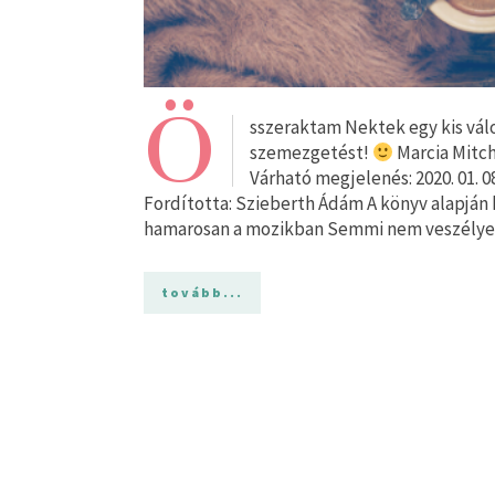
Ö
sszeraktam Nektek egy kis válo
szemezgetést!
Marcia Mitch
Várható megjelenés: 2020. 01. 0
Fordította: Szieberth Ádám A könyv alapján 
hamarosan a mozikban Semmi nem veszélyes
tovább...