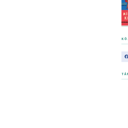
KÖ
TÁ