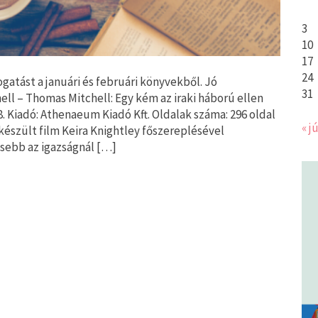
3
10
17
24
gatást a januári és februári könyvekből. Jó
31
ell – Thomas Mitchell: Egy kém az iraki háború ellen
8. Kiadó: Athenaeum Kiadó Kft. Oldalak száma: 296 oldal
« jú
készült film Keira Knightley főszereplésével
ebb az igazságnál […]