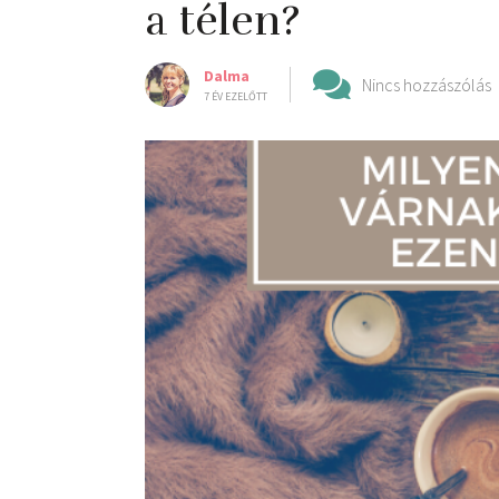
a télen?
Dalma
Nincs hozzászólás
7 ÉV EZELŐTT