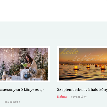
arácsonyváró könyv 2017-
Szeptemberben várható kön
Dalma
9 ÉV EZELŐTT
a
9 ÉV EZELŐTT