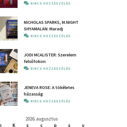
NINCS HOZZÁSZÓLÁS
NICHOLAS SPARKS, M.NIGHT
SHYAMALAN: Maradj
NINCS HOZZÁSZÓLÁS
JODI MCALISTER: Szerelem
felsőfokon
NINCS HOZZÁSZÓLÁS
JENEVA ROSE: A ​tökéletes
házasság
NINCS HOZZÁSZÓLÁS
2026. augusztus
h
K
s
c
p
s
v