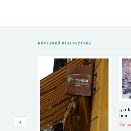
NÉPSZERŰ BEJEGYZÉSEK
5+1 K
ben
Dalm