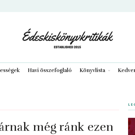
edeskiskonyvkritikak.hu
kességek
Havi összefoglaló
Könyvlista
Kedven
LE
árnak még ránk ezen