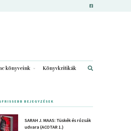
c könyveink
Könyvkritikák
GFRISSEBB BEJEGYZÉSEK
SARAH J. MAAS: Tüskék és rózsák
udvara (ACOTAR 1.)