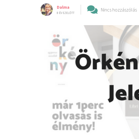
Dalma
Nincs hozzászólás
8 ÉV EZELŐTT