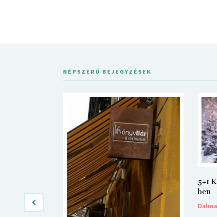
NÉPSZERŰ BEJEGYZÉSEK
5+1 K
ben
Dalm