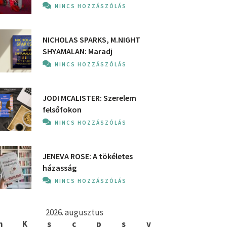
NINCS HOZZÁSZÓLÁS
NICHOLAS SPARKS, M.NIGHT
SHYAMALAN: Maradj
NINCS HOZZÁSZÓLÁS
JODI MCALISTER: Szerelem
felsőfokon
NINCS HOZZÁSZÓLÁS
JENEVA ROSE: A ​tökéletes
házasság
NINCS HOZZÁSZÓLÁS
2026. augusztus
h
K
s
c
p
s
v