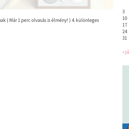
3
10
( Már 1 perc olvasás is élmény! ) 4. különleges
17
ég
24
31
« jú