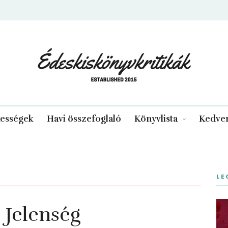
edeskiskonyvkritikak.hu
kességek
Havi összefoglaló
Könyvlista
Kedven
LE
Jelenség