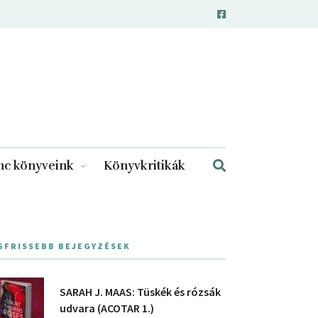
c könyveink
Könyvkritikák
GFRISSEBB BEJEGYZÉSEK
SARAH J. MAAS: Tüskék és rózsák
udvara (ACOTAR 1.)