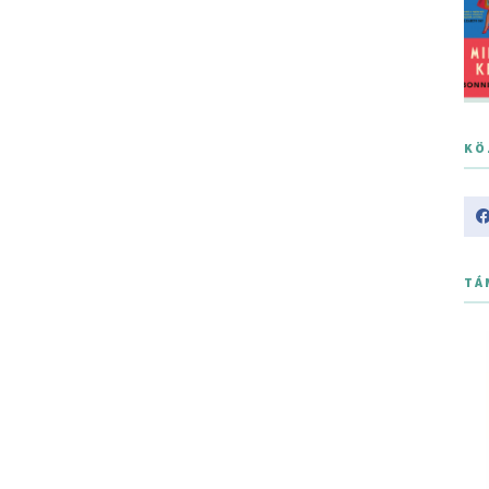
KÖ
TÁ