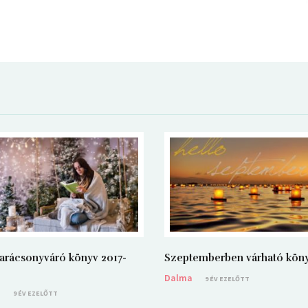
arácsonyváró könyv 2017-
Szeptemberben várható kön
Dalma
9 ÉV EZELŐTT
a
9 ÉV EZELŐTT