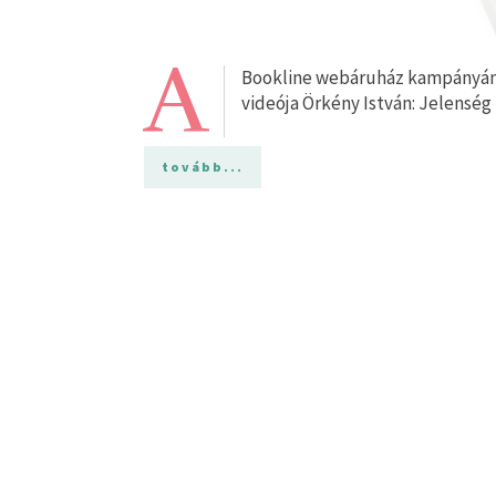
A
Bookline webáruház kampányának 
videója Örkény István: Jelens
tovább...