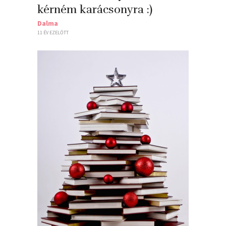
kérném karácsonyra :)
Dalma
11 ÉV EZELŐTT