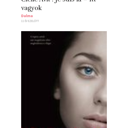
vagyok
Dalma
11 ÉV EZELŐTT