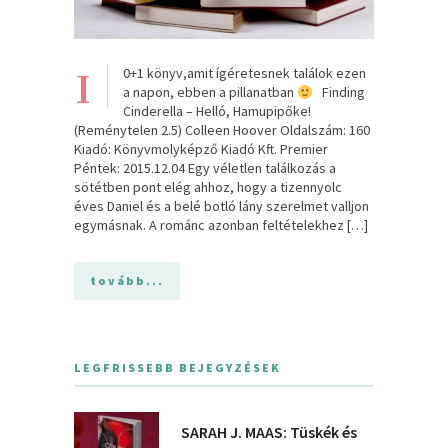
1
0+1 könyv,amit ígéretesnek találok ezen
a napon, ebben a pillanatban
Finding
Cinderella – Helló, Hamupipőke!
(Reménytelen 2.5) Colleen Hoover Oldalszám: 160
Kiadó: Könyvmolyképző Kiadó Kft. Premier
Péntek: 2015.12.04 Egy véletlen találkozás a
sötétben pont elég ahhoz, hogy a tizennyolc
éves Daniel és a belé botló lány szerelmet valljon
egymásnak. A románc azonban feltételekhez […]
tovább...
LEGFRISSEBB BEJEGYZÉSEK
SARAH J. MAAS: Tüskék és