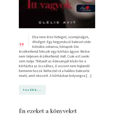
„
Elsa nem érez hideget, szomjúságot,
éhséget. Egy hegymászó baleset után
kómába zuhanva, hónapok óta
érzéketlenül fekszik egy kórházi ágyon. Illetve
nem teljesen érzéketlenül. Hall. Csak ezt senki
sem tudja. Thibault az édesanyját kíséri be a
kórházba az öccséhez, ő viszont nem hajlandó
bemenni hozzá. Neheztel rá a halálos balesete
miatt, amit okozott. A kórházban bolyongva […]
tovább...
Én ezeket a könyveket