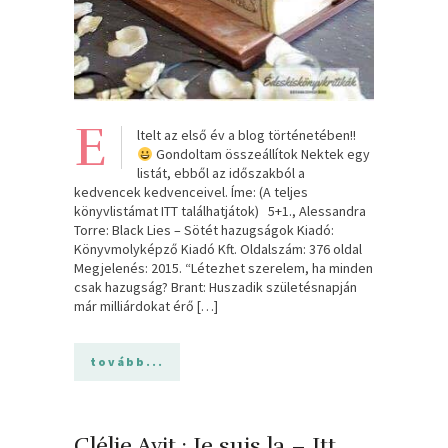
E
ltelt az első év a blog történetében!!
Gondoltam összeállítok Nektek egy
listát, ebből az időszakból a
kedvencek kedvenceivel. Íme: (A teljes
könyvlistámat ITT találhatjátok) 5+1., Alessandra
Torre: Black Lies – Sötét hazugságok Kiadó:
Könyvmolyképző Kiadó Kft. Oldalszám: 376 oldal
Megjelenés: 2015. “Létezhet szerelem, ha minden
csak hazugság? Brant: Huszadik születésnapján
már milliárdokat érő […]
tovább...
Clélie Avit : Je suis la – Itt