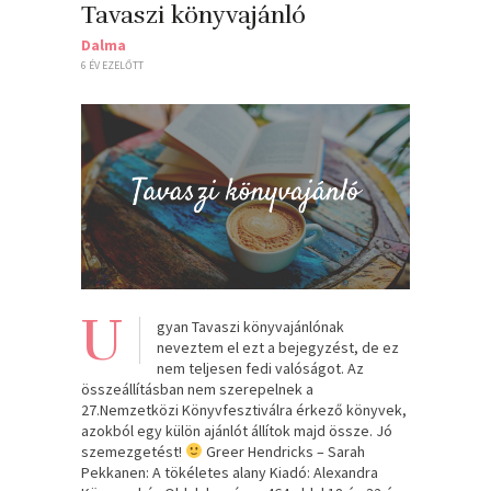
Tavaszi könyvajánló
Dalma
6 ÉV EZELŐTT
U
gyan Tavaszi könyvajánlónak
neveztem el ezt a bejegyzést, de ez
nem teljesen fedi valóságot. Az
összeállításban nem szerepelnek a
27.Nemzetközi Könyvfesztiválra érkező könyvek,
azokból egy külön ajánlót állítok majd össze. Jó
szemezgetést!
Greer Hendricks – Sarah
Pekkanen: A tökéletes alany Kiadó: Alexandra