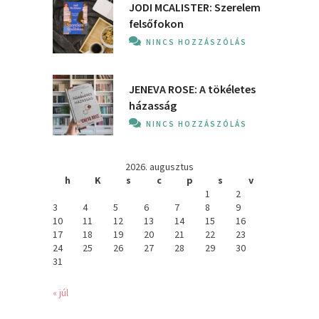
JODI MCALISTER: Szerelem
felsőfokon
NINCS HOZZÁSZÓLÁS
JENEVA ROSE: A ​tökéletes
házasság
NINCS HOZZÁSZÓLÁS
2026. augusztus
h
K
s
c
p
s
v
1
2
3
4
5
6
7
8
9
10
11
12
13
14
15
16
17
18
19
20
21
22
23
24
25
26
27
28
29
30
31
« júl