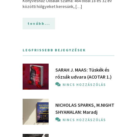
Könyvesház Oldalak száma: 464 oldal 18 és 32 év
közötti hölgyeket keresünk, […]
tovább...
LEGFRISSEBB BEJEGYZÉSEK
SARAH J. MAAS: Tüskék és
rózsák udvara (ACOTAR 1.)
NINCS HOZZÁSZÓLÁS
NICHOLAS SPARKS, M.NIGHT
SHYAMALAN: Maradj
NINCS HOZZÁSZÓLÁS