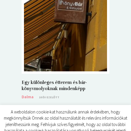
5+1 Kará
Dalma
9
Egy különleges étterem és bár-
könyvmolyoknak mindenképp
Dalma
10 ÉV EZELŐTT
A weboldalon cookie-kat használunk annak érdekében, hogy
megkönnyítsük Önnek az oldal használatát és releváns információkat
jeleníthessünk meg. Felhívjuk szíves figyelmét, hogy az oldal további
használata a cookie-k használatára vonatkozó beleegyezését jelenti.