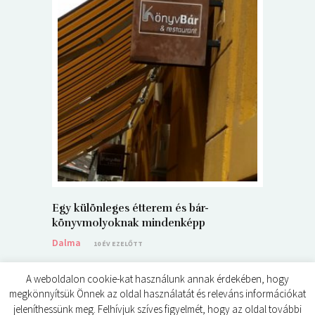
5+1 Kará
Dalma
9
Egy különleges étterem és bár-
könyvmolyoknak mindenképp
Dalma
10 ÉV EZELŐTT
A weboldalon cookie-kat használunk annak érdekében, hogy
megkönnyítsük Önnek az oldal használatát és releváns információkat
jeleníthessünk meg. Felhívjuk szíves figyelmét, hogy az oldal további