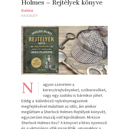
Holmes – Rejtélyek könyve
Dalma
8 ÉV EZELŐTT
N
agyon szeretem a
keresztrejtvényeket, szókeresőket,
vagy egy sudoku is bármikor jöhet.
Eddig a különböző rejtvénymagazinok
megfejtésével mulattam az időt, ám amikor
megláttam a Sherlock Holmes Rejtélyek könyvét,
egyszerűen muszáj volt kipróbálnom. Mi köze
Sherlock Holmes-hoz? A könyvet a híres nyomozó
és a viktoriános idők inspirálták, ugyanakkor a