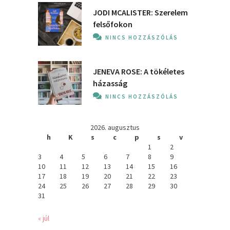
JODI MCALISTER: Szerelem
felsőfokon
NINCS HOZZÁSZÓLÁS
JENEVA ROSE: A ​tökéletes
házasság
NINCS HOZZÁSZÓLÁS
2026. augusztus
h
K
s
c
p
s
v
1
2
3
4
5
6
7
8
9
10
11
12
13
14
15
16
17
18
19
20
21
22
23
24
25
26
27
28
29
30
31
« júl