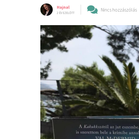
Hajnal
Nincs hozzászólás
2 ÉV EZELŐTT