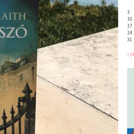
3
10
17
24
31
« jú