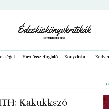
edeskiskonyvkritikak.hu
kességek
Havi összefoglaló
Könyvlista
Kedven
LE
TH: Kakukkszó