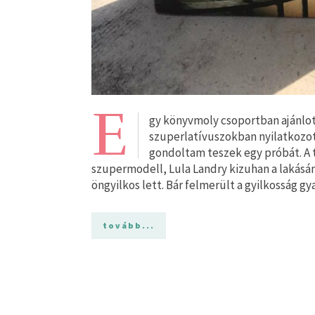
E
gy könyvmoly csoportban ajánlot
szuperlatívuszokban nyilatkozott
gondoltam teszek egy próbát. A t
szupermodell, Lula Landry kizuhan a lakásán
öngyilkos lett. Bár felmerült a gyilkosság gya
tovább...