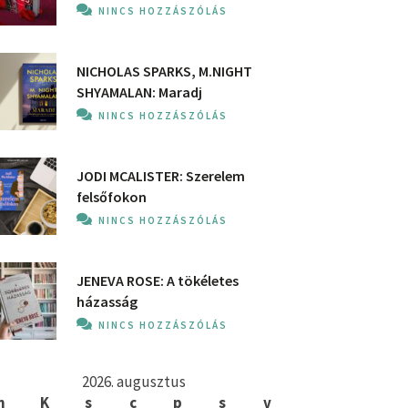
NINCS HOZZÁSZÓLÁS
NICHOLAS SPARKS, M.NIGHT
SHYAMALAN: Maradj
NINCS HOZZÁSZÓLÁS
JODI MCALISTER: Szerelem
felsőfokon
NINCS HOZZÁSZÓLÁS
JENEVA ROSE: A ​tökéletes
házasság
NINCS HOZZÁSZÓLÁS
2026. augusztus
h
K
s
c
p
s
v