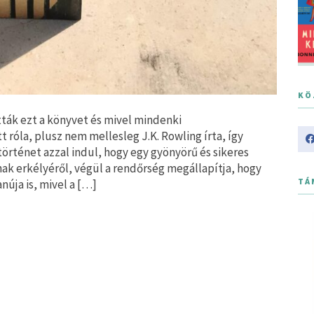
KÖ
ták ezt a könyvet és mivel mindenki
 róla, plusz nem mellesleg J.K. Rowling írta, így
örténet azzal indul, hogy egy gyönyörű és sikeres
ak erkélyéről, végül a rendőrség megállapítja, hogy
TÁ
núja is, mivel a […]