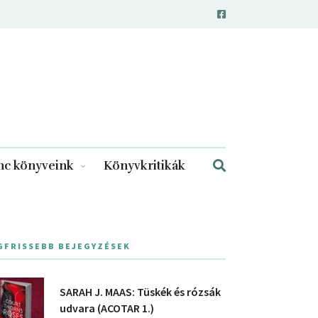
c könyveink
Könyvkritikák
GFRISSEBB BEJEGYZÉSEK
SARAH J. MAAS: Tüskék és rózsák
udvara (ACOTAR 1.)