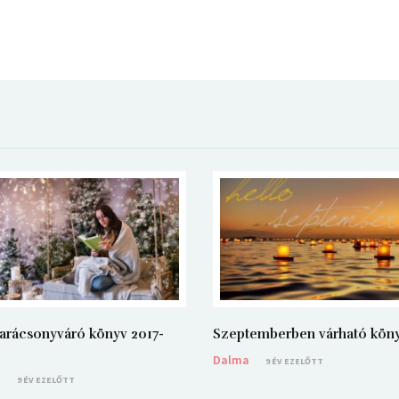
arácsonyváró könyv 2017-
Szeptemberben várható kön
Dalma
9 ÉV EZELŐTT
a
9 ÉV EZELŐTT