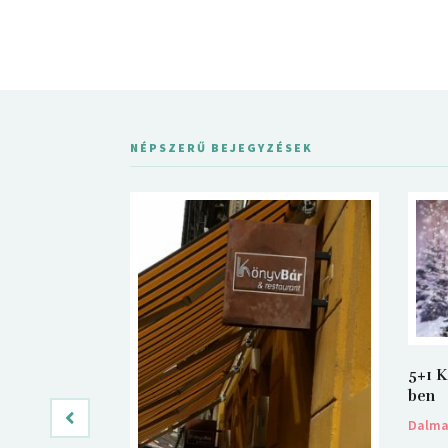
NÉPSZERŰ BEJEGYZÉSEK
5+1 K
ben
Dalm