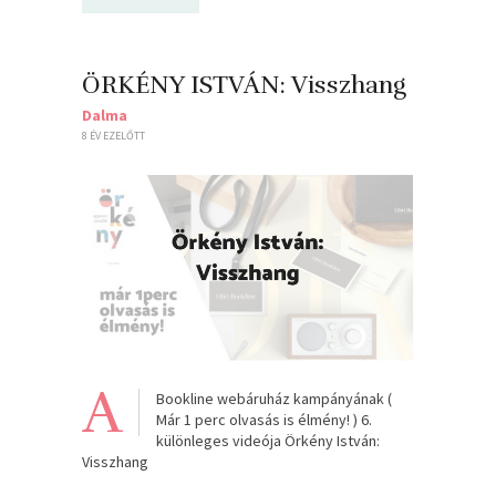
ÖRKÉNY ISTVÁN: Visszhang
Dalma
8 ÉV EZELŐTT
A
Bookline webáruház kampányának (
Már 1 perc olvasás is élmény! ) 6.
különleges videója Örkény István:
Visszhang