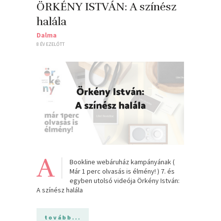
ÖRKÉNY ISTVÁN: A színész
halála
Dalma
8 ÉV EZELŐTT
A
Bookline webáruház kampányának (
Már 1 perc olvasás is élmény! ) 7. és
egyben utolsó videója Örkény István:
A színész halála
tovább...