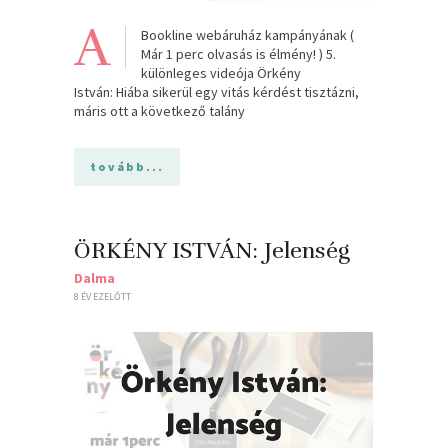
A
Bookline webáruház kampányának (
Már 1 perc olvasás is élmény! ) 5.
különleges videója Örkény
István: Hiába sikerül egy vitás kérdést tisztázni,
máris ott a következő talány
tovább...
ÖRKÉNY ISTVÁN: Jelenség
Dalma
8 ÉV EZELŐTT