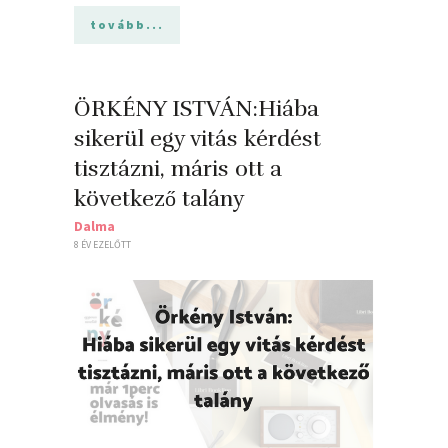
tovább...
ÖRKÉNY ISTVÁN:Hiába
sikerül egy vitás kérdést
tisztázni, máris ott a
következő talány
Dalma
8 ÉV EZELŐTT