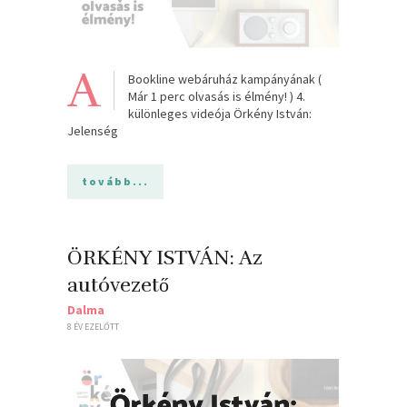
A
Bookline webáruház kampányának (
Már 1 perc olvasás is élmény! ) 4.
különleges videója Örkény István:
Jelenség
tovább...
ÖRKÉNY ISTVÁN: Az
autóvezető
Dalma
8 ÉV EZELŐTT