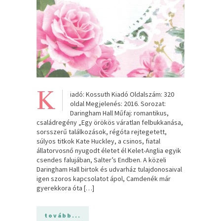
K
iadó: Kossuth Kiadó Oldalszám: 320
oldal Megjelenés: 2016. Sorozat:
Daringham Hall Műfaj: romantikus,
családregény „Egy örökös váratlan felbukkanása,
sorsszerű találkozások, régóta rejtegetett,
súlyos titkok Kate Huckley, a csinos, fiatal
állatorvosnő nyugodt életet él Kelet-Anglia egyik
csendes falujában, Salter’s Endben. A közeli
Daringham Hall birtok és udvarház tulajdonosaival
igen szoros kapcsolatot ápol, Camdenék már
gyerekkora óta […]
tovább...