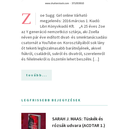
Z
oe Sugg: Girl online Várható
megjelenés: 2016.március 1. Kiadó:
Libri Könyvkiadó Kft. „A 25 éves Zoe
az Y generáció nemzetközi sztárja, aki Zoella
néven pár éve indított divat- és sminktanácsadási
csatornát a YouTube-on. Korosztályából sok lány
őt tekinti legbizalmasabb barátnőjének, akivel
fiúkról, családról, suliról és divatról, szerelemről
és félelmekről is őszintén lehet beszélni. […]
tovább...
LEGFRISSEBB BEJEGYZÉSEK
SARAH J. MAAS: Tüskék és
rózsák udvara (ACOTAR 1.)