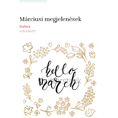
Márciusi megjelenések
Dalma
10 ÉV EZELŐTT