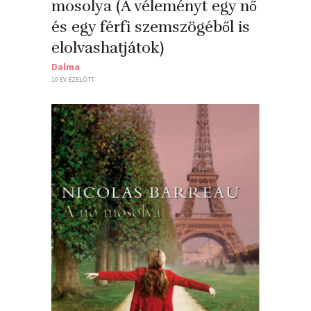
mosolya (A véleményt egy nő
és egy férfi szemszögéből is
elolvashatjátok)
Dalma
10 ÉV EZELŐTT