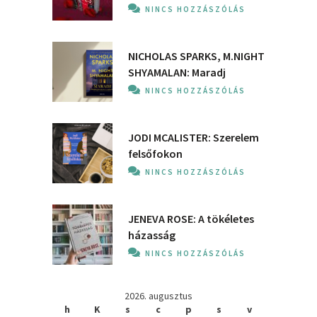
NINCS HOZZÁSZÓLÁS
NICHOLAS SPARKS, M.NIGHT
SHYAMALAN: Maradj
NINCS HOZZÁSZÓLÁS
JODI MCALISTER: Szerelem
felsőfokon
NINCS HOZZÁSZÓLÁS
JENEVA ROSE: A ​tökéletes
házasság
NINCS HOZZÁSZÓLÁS
2026. augusztus
h
K
s
c
p
s
v