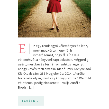
E
z egy rendhagyó véleményezés lesz,
mert megkértem egy férfi
ismerősömet, hogy Ő is írja le a
véleményét a könyvvel kapcsolatban. Mégpedig
azért, mert kevés férfi ír romantikus regényt,
ahogy kevés férfi olvassa. Kiadó: Park Könyvkiadó
Kft. Oldalszám: 288 Megjelenés: 2014. „Aurélie
története olyan, mint egy könnyű szuflé.” Weltbild
Véletlenek pedig nincsenek! – vallja Aurélie
Bredin, […]
tovább...