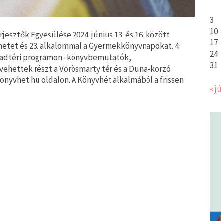
3
10
esztők Egyesülése 2024. június 13. és 16. között
17
hetet és 23. alkalommal a Gyermekkönyvnapokat. 4
24
abadtéri programon- könyvbemutatók,
31
ehettek részt a Vörösmarty tér és a Duna-korzó
onyvhet.hu oldalon. A Könyvhét alkalmából a frissen
« jú