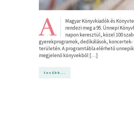
A
Magyar Könyvkiadók és Könyvterj
rendezi meg a 95. Ünnepi Könyv
napon keresztül, közel 100 sz
gyerekprogramok, dedikálások, koncertek- v
területén. A programtábla elérhető unnepik
megjelenő könyvekből […]
tovább...