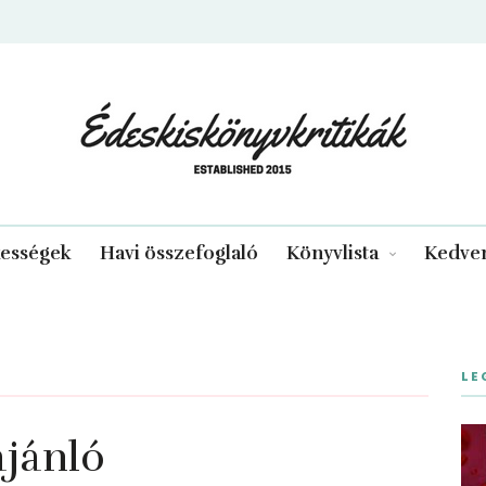
edeskiskonyvkritikak.hu
kességek
Havi összefoglaló
Könyvlista
Kedven
LE
jánló