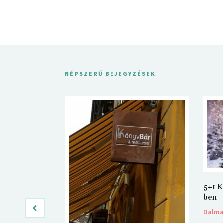
NÉPSZERŰ BEJEGYZÉSEK
5+1 K
ben
Dalm