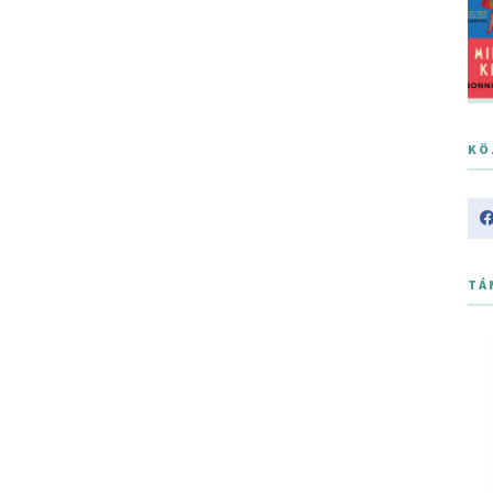
KÖ
TÁ