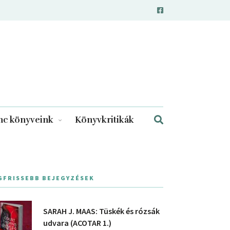
c könyveink
Könyvkritikák
GFRISSEBB BEJEGYZÉSEK
SARAH J. MAAS: Tüskék és rózsák
udvara (ACOTAR 1.)