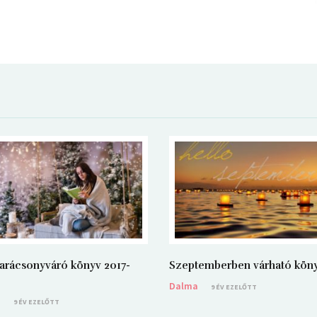
arácsonyváró könyv 2017-
Szeptemberben várható kön
Dalma
9 ÉV EZELŐTT
a
9 ÉV EZELŐTT