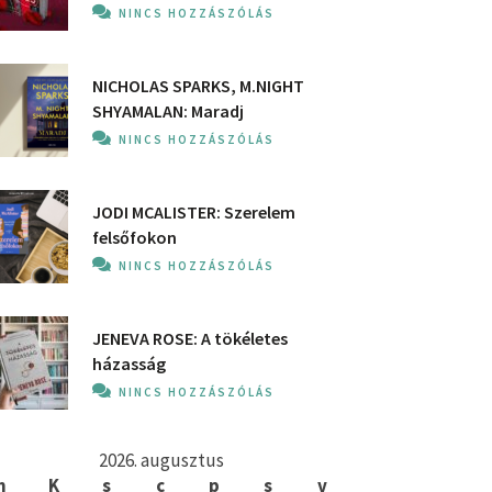
NINCS HOZZÁSZÓLÁS
NICHOLAS SPARKS, M.NIGHT
SHYAMALAN: Maradj
NINCS HOZZÁSZÓLÁS
JODI MCALISTER: Szerelem
felsőfokon
NINCS HOZZÁSZÓLÁS
JENEVA ROSE: A ​tökéletes
házasság
NINCS HOZZÁSZÓLÁS
2026. augusztus
h
K
s
c
p
s
v