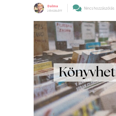
Dalma
Nincs hozzászólás
2 ÉV EZELŐTT