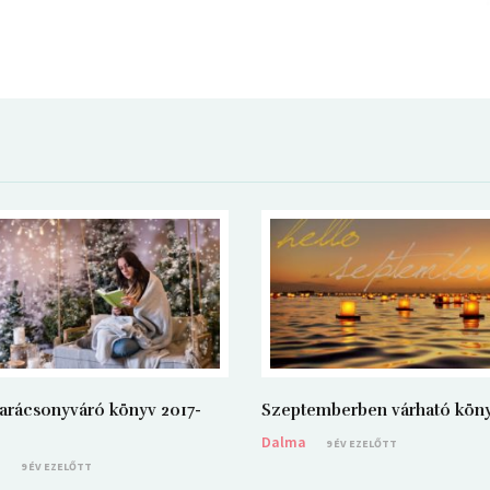
arácsonyváró könyv 2017-
Szeptemberben várható kön
Dalma
9 ÉV EZELŐTT
a
9 ÉV EZELŐTT