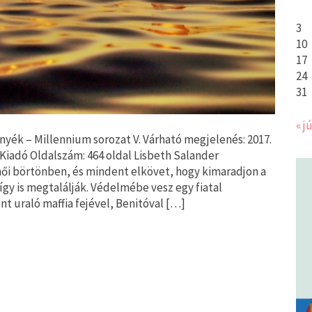
3
10
17
24
31
« jú
yék – Millennium sorozat V. Várható megjelenés: 2017.
Kiadó Oldalszám: 464 oldal Lisbeth Salander
női börtönben, és mindent elkövet, hogy kimaradjon a
így is megtalálják. Védelmébe vesz egy fiatal
t uraló maffia fejével, Benitóval […]