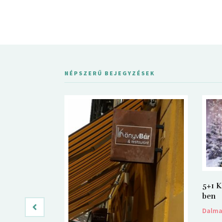
NÉPSZERŰ BEJEGYZÉSEK
5+1 K
ben
Dalm