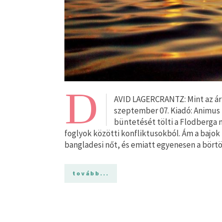
D
AVID LAGERCRANTZ: Mint az árn
szeptember 07. Kiadó: Animus 
büntetését tölti a Flodberga 
foglyok közötti konfliktusokból. Ám a bajok 
bangladesi nőt, és emiatt egyenesen a börtön
tovább...