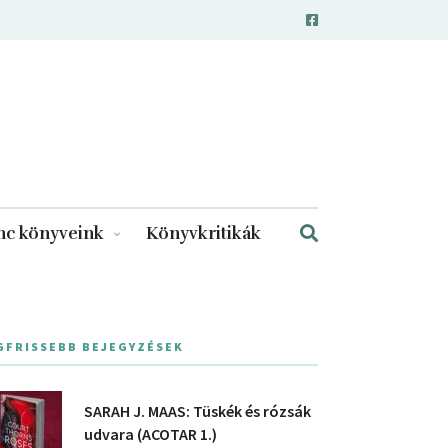
c könyveink
Könyvkritikák
GFRISSEBB BEJEGYZÉSEK
SARAH J. MAAS: Tüskék és rózsák
udvara (ACOTAR 1.)