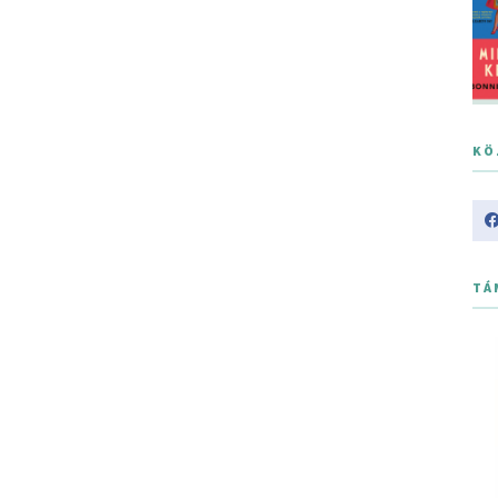
KÖ
TÁ