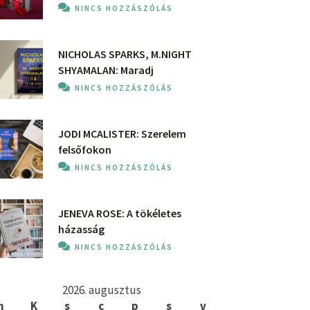
NINCS HOZZÁSZÓLÁS
NICHOLAS SPARKS, M.NIGHT
SHYAMALAN: Maradj
NINCS HOZZÁSZÓLÁS
JODI MCALISTER: Szerelem
felsőfokon
NINCS HOZZÁSZÓLÁS
JENEVA ROSE: A ​tökéletes
házasság
NINCS HOZZÁSZÓLÁS
2026. augusztus
h
K
s
c
p
s
v