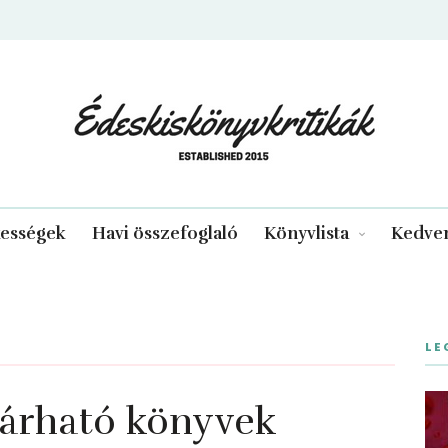
edeskiskonyvkritikak.hu
kességek
Havi összefoglaló
Könyvlista
Kedven
LE
árható könyvek