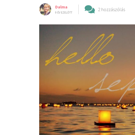
Dalma
2 hozzászólás
9 ÉV EZELŐTT